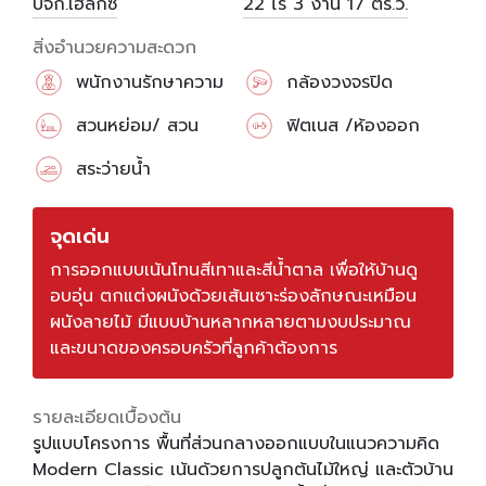
บจก.เฮลิกซ์
22 ไร่
3 งาน
17 ตร.ว.
สิ่งอำนวยความสะดวก
พนักงานรักษาความ
กล้องวงจรปิด
ปลอดภัย
สวนหย่อม/ สวน
ฟิตเนส /ห้องออก
สาธารณะ
กำลังกาย
สระว่ายน้ำ
จุดเด่น
การออกแบบเน้นโทนสีเทาและสีน้ำตาล เพื่อให้บ้านดู
อบอุ่น ตกแต่งผนังด้วยเส้นเซาะร่องลักษณะเหมือน
ผนังลายไม้ มีแบบบ้านหลากหลายตามงบประมาณ
และขนาดของครอบครัวที่ลูกค้าต้องการ
รายละเอียดเบื้องต้น
รูปแบบโครงการ พื้นที่ส่วนกลางออกแบบในแนวความคิด
Modern Classic เน้นด้วยการปลูกต้นไม้ใหญ่ และตัวบ้าน