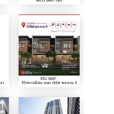
พรีวิว ออรา ไลท์
รีวิว 360°
ทรา
รีวิวทาวน์โฮม เดอะ เวิร์ฟ พระราม 5
(THE VERVE RAMA5)