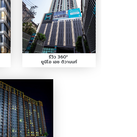
รีวิว 360°
ยูนิโอ เอช ติวานนท์