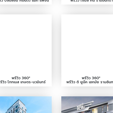
วิว บลอสซั่ม คอนโด แอท แฟชั่น
พรีวิว ไซมิส คิน รามอินทรา
บียอนด์
พรีวิว 360°
พรีวิว 360°
รีวิว โททเนส เกษตร-นวมินทร์
พรีวิว ดิ ยูนีค เอกมัย รามอิน