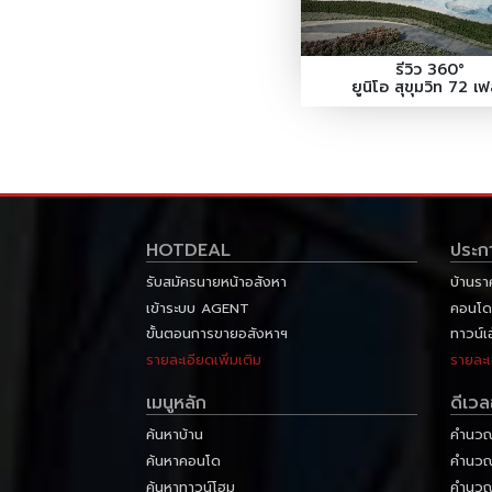
รีวิว 360°
ยูนิโอ สุขุมวิท 72 เ
HOTDEAL
ประก
รับสมัครนายหน้าอสังหา
บ้านรา
เข้าระบบ AGENT
คอนโด
ขั้นตอนการขายอสังหาฯ
ทาวน์เ
รายละเอียดเพิ่มเติม
รายละเ
เมนูหลัก
ดีเว
ค้นหาบ้าน
คำนวณส
ค้นหาคอนโด
คำนวณภ
ค้นหาทาวน์โฮม
คำนวณ