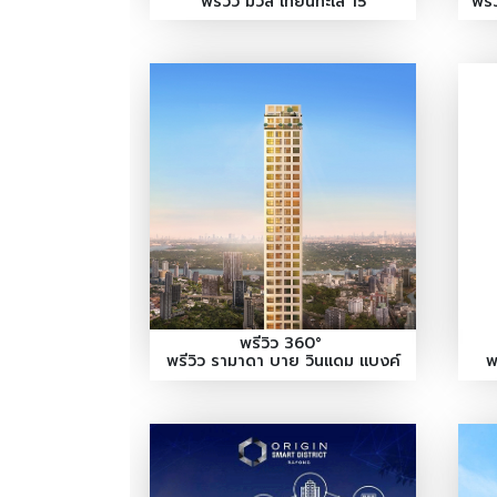
พรีวิว มิวส์ เทียนทะเล 15
พรี
พรีวิว 360°
พรีวิว รามาดา บาย วินแดม แบงค์
พ
กอก สุขุมวิท 48