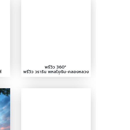
พรีวิว 360°
์
พรีวิว วราริน พหลโยธิน-คลองหลวง
(บ้านเดี่ยว)