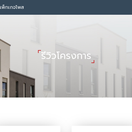
แพ็กเกจโพส
รีวิวโครงการ