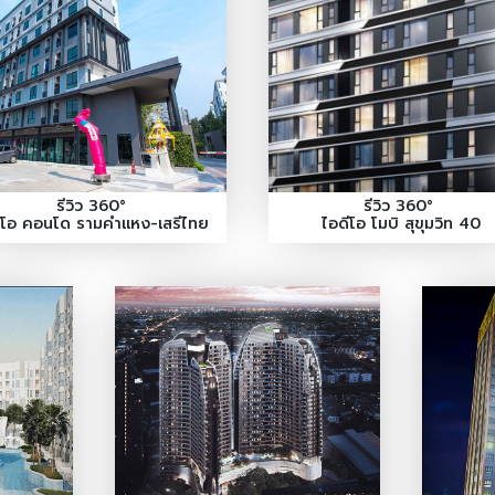
รีวิว 360°
รีวิว 360°
นิโอ คอนโด รามคำแหง-เสรีไทย
ไอดีโอ โมบิ สุขุมวิท 40