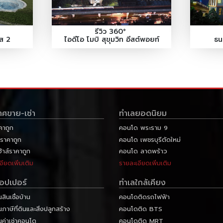
รีวิว 360°
ฟส 2
ไอดีโอ โมบิ สุขุมวิท อีสต์พอยท์
ธน
าศขาย-เช่า
ทำเลยอดนิยม
คาถูก
คอนโด พระราม 9
ราคาถูก
คอนโด เพชรบุรีตัดใหม่
ฮ้าส์ราคาถูก
คอนโด ลาดพร้าว
อียดเพิ่มเติม
รายละเอียดเพิ่มเติม
ลอปเปอร์
ทำเลใกล้เคียง
ินเชื่อบ้าน
คอนโดติดรถไฟฟ้า
าษีที่ดินและสิ่งปลูกสร้าง
คอนโดติด BTS
ค่าเช่าคอนโด
คอนโดติด MRT