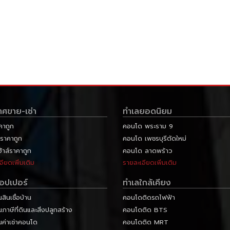
าศขาย-เช่า
ทำเลยอดนิยม
คาถูก
คอนโด พระราม 9
ราคาถูก
คอนโด เพชรบุรีตัดใหม่
ฮ้าส์ราคาถูก
คอนโด ลาดพร้าว
อียดเพิ่มเติม
รายละเอียดเพิ่มเติม
ลอปเปอร์
ทำเลใกล้เคียง
ินเชื่อบ้าน
คอนโดติดรถไฟฟ้า
าษีที่ดินและสิ่งปลูกสร้าง
คอนโดติด BTS
ค่าเช่าคอนโด
คอนโดติด MRT