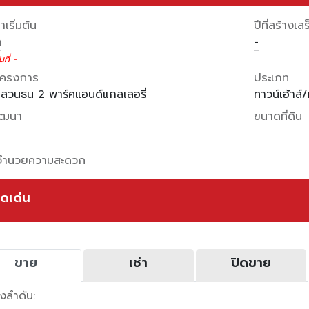
เริ่มต้น
ปีที่สร้างเสร
ท
-
ที่ -
อโครงการ
ประเภท
นสวนธน 2 พาร์คแอนด์แกลเลอรี่
ทาวน์เฮ้าส์
พัฒนา
ขนาดที่ดิน
งอำนวยความสะดวก
ุดเด่น
ขาย
เช่า
ปิดขาย
ยงลำดับ: