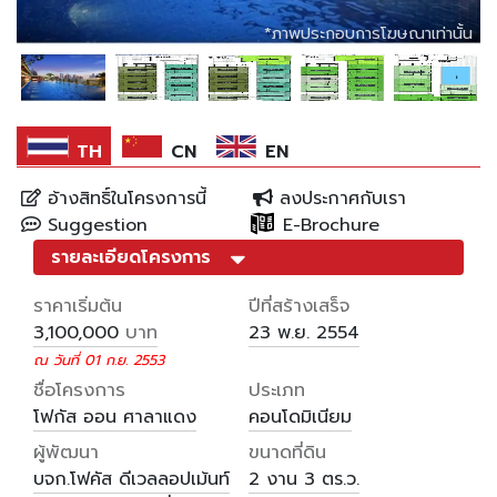
*ภาพประกอบการ
การโฆษณา
โฆษณาเท่านั้น
เท่านั้น
*ภาพประกอบการโฆษณาเท่านั้น
*ภาพประกอบการโฆษณาเท่านั้น
TH
CN
EN
อ้างสิทธิ์ในโครงการนี้
ลงประกาศกับเรา
Suggestion
E-Brochure
รายละเอียดโครงการ
ราคาเริ่มต้น
ปีที่สร้างเสร็จ
บาท
3,100,000
23 พ.ย. 2554
ณ วันที่ 01 ก.ย. 2553
ชื่อโครงการ
ประเภท
โฟกัส ออน ศาลาแดง
คอนโดมิเนียม
ผู้พัฒนา
ขนาดที่ดิน
บจก.โฟคัส ดีเวลลอปเม้นท์
2 งาน
3 ตร.ว.