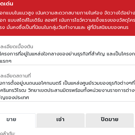
ุดเด่น
อกแบบในแนวสูง เน้นความสะดวกสบายภายในห้อง จัดวางได้อย่า
อก แบบสไตล์โมเดิร์น ลอฟท์ เน้นการโชว์ความแข็งแรงของวัสดุโครงส
รง มั่นคงซึ่งเป็นที่นิยมในกลุ่มวัยทำงานและ ผู้ที่มีรสนิยมของคนร
ละเอียดเบื้องต้น
นโครงการที่อยู่ในแหล่งใจกลางของย่านธุรกิจที่สำคัญ และเป็นโครงก
ยแรกๆ
ละเอียดสถานที่
งการตั้งอยู่บนถนนอโศกมนตรี เป็นแหล่งศูนย์รวมของธุรกิจต่างๆที่
นครินทรวิโรฒ วิทยาเขตประสานมิตรพร้อมทั้งหน่วยงานราชการต่างๆ 
ัญของประเทศ
ขาย
เช่า
ปิดขาย
ยงลำดับ: