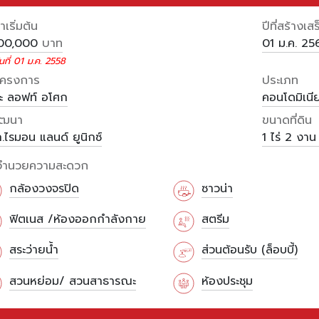
เริ่มต้น
ปีที่สร้างเสร
บาท
800,000
01 ม.ค. 25
นที่ 01 ม.ค. 2558
อโครงการ
ประเภท
ะ ลอฟท์ อโศก
คอนโดมิเนี
พัฒนา
ขนาดที่ดิน
.ไรมอน แลนด์ ยูนิกซ์
1 ไร่
2 งา
งอำนวยความสะดวก
กล้องวงจรปิด
ซาวน่า
ฟิตเนส /ห้องออกกำลังกาย
สตรีม
สระว่ายน้ำ
ส่วนต้อนรับ (ล็อบบี้)
สวนหย่อม/ สวนสาธารณะ
ห้องประชุม