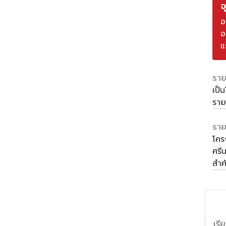
จ
อ
อ
แ
ราย
เป็
รา
ราย
โคร
ศรี
สำค
เรี