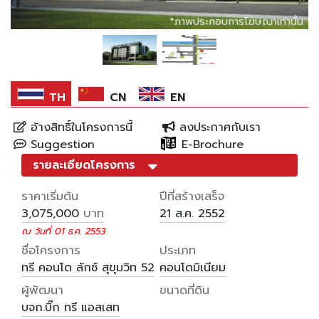
*ภาพประกอบการโฆษณาเท่านั้น
*ภาพประกอบการโฆษณาเท่านั้น
TH
CN
EN
อ้างสิทธิ์ในโครงการนี้
ลงประกาศกับเรา
Suggestion
E-Brochure
รายละเอียดโครงการ
ราคาเริ่มต้น
ปีที่สร้างเสร็จ
บาท
3,075,000
21 ส.ค. 2552
ณ วันที่ 01 ธ.ค. 2553
ชื่อโครงการ
ประเภท
ทรี คอนโด ลักซ์ สุขุมวิท 52
คอนโดมิเนียม
ผู้พัฒนา
ขนาดที่ดิน
บจก.บิ๊ก ทรี แอสเสท