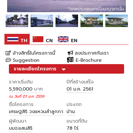
*ภาพประกอบการโฆษณาเท่านั้น
*ภาพประกอบการโฆษณาเท่านั้น
*ภาพประกอบการโฆษณาเท่านั้น
TH
CN
EN
อ้างสิทธิ์ในโครงการนี้
ลงประกาศกับเรา
Suggestion
E-Brochure
รายละเอียดโครงการ
ราคาเริ่มต้น
ปีที่สร้างเสร็จ
บาท
5,590,000
01 ม.ค. 2561
ณ วันที่ 01 ม.ค. 2559
ชื่อโครงการ
ประเภท
เศรษฐสิริ วงแหวนลำลูกกา
บ้าน
ผู้พัฒนา
ขนาดที่ดิน
บมจ.แสนสิริ
78 ไร่