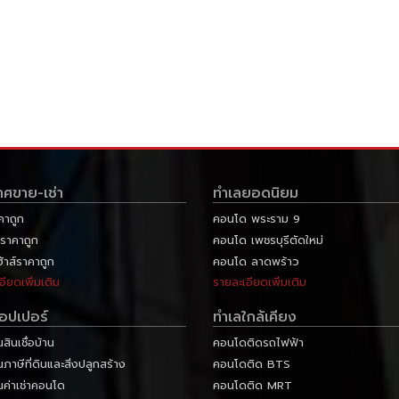
าศขาย-เช่า
ทำเลยอดนิยม
คาถูก
คอนโด พระราม 9
ราคาถูก
คอนโด เพชรบุรีตัดใหม่
ฮ้าส์ราคาถูก
คอนโด ลาดพร้าว
อียดเพิ่มเติม
รายละเอียดเพิ่มเติม
ลอปเปอร์
ทำเลใกล้เคียง
ินเชื่อบ้าน
คอนโดติดรถไฟฟ้า
าษีที่ดินและสิ่งปลูกสร้าง
คอนโดติด BTS
ค่าเช่าคอนโด
คอนโดติด MRT