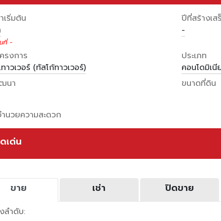
เริ่มต้น
ปีที่สร้างเสร
ท
-
ที่ -
อโครงการ
ประเภท
ี.ทาวเวอร์ (ทัสโก้ทาวเวอร์)
คอนโดมิเนี
พัฒนา
ขนาดที่ดิน
งอำนวยความสะดวก
ุดเด่น
ขาย
เช่า
ปิดขาย
ยงลำดับ: