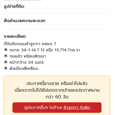
รูปร่างที่ดิน:
สิ่งอำนวยความสะดวก
รายละเอียด
ที่ดินติดถนนลำลูกกา คลอง 7
🌟 ขนาด 34-1-14.7 ไร่ หรือ 13,714.7ตร.วา
🌟 ถมแล้ว พร้อมพัฒนา
🌟 หน้ากว้าง 34 เมตร
🌟 ผังเมืองสีเหลือง
📌 ดูโลเค
ชัน:https://maps.app.goo.gl/QsyRy7wvSebSwfjV9
ประกาศนี้อาจขาย หรือเช่าไปแล้ว
เนื่องจากไม่ได้อัปเดตจากเจ้าของประกาศนาน
กว่า 60 วัน
สอบถามรายละเอียด เงื่อนไขการประมูล
📞 ติดต่อด่วน 081-560-4446 คุณแอมป์
ดูประกาศอื่นๆ ในทำเล
ลำลูกกา รังสิต
ติดต่อ Line : https://line.me/ti/p/juZm23D4gs
คลองหลวง นครนายก