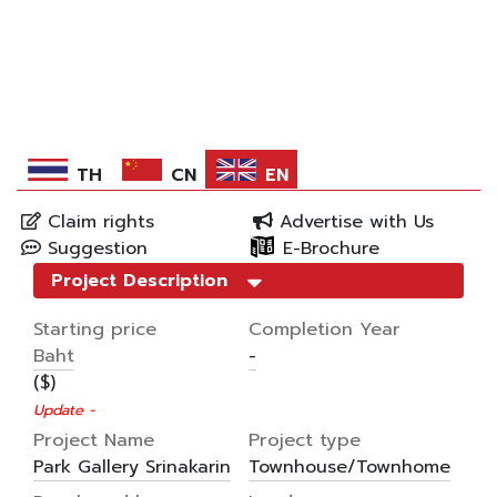
การ
โฆษณา
เท่านั้น
TH
CN
EN
Claim rights
Advertise with Us
Suggestion
E-Brochure
Project Description
Starting price
Completion Year
Baht
-
($)
Update -
Project Name
Project type
Park Gallery Srinakarin
Townhouse/Townhome