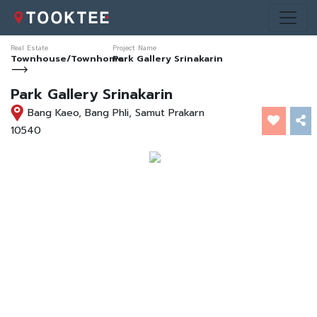
Real Estate
Project Name
Townhouse/Townhome
Park Gallery Srinakarin
Park Gallery Srinakarin
Bang Kaeo, Bang Phli, Samut Prakarn
10540
*ภาพ
ประกอบ