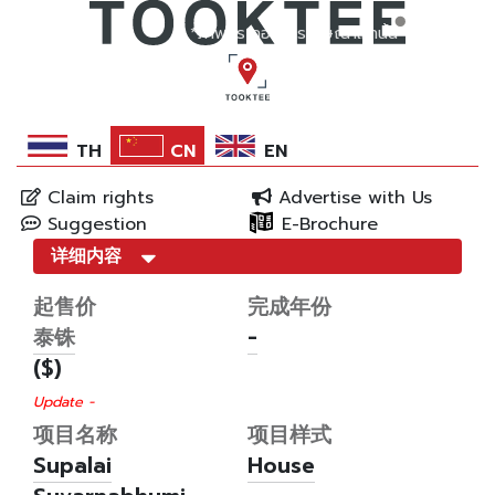
*ภาพประกอบการโฆษณาเท่านั้น
TH
CN
EN
Claim rights
Advertise with Us
Suggestion
E-Brochure
详细内容
起售价
完成年份
泰铢
-
($)
Update -
项目名称
项目样式
Supalai
House