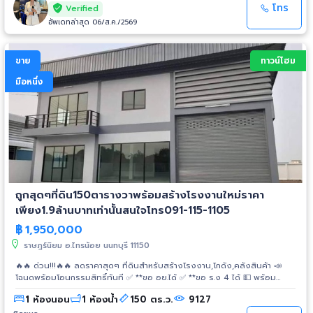
ห้องน้ำ • 2 ที่จอดรถ • หันหน้าทิศใต้ • แปลงหัวมุม ใกล้สวนหลังโครงการ ของ
โทร
Verified
แถม / การตกแต่ง • เฟอร์นิเจอร์บิ้วอินครบ: ตู้ โต๊ะ เตียง ชุดทีวี • Walk-in
อัพเดทล่าสุด 06/ส.ค./2569
Closet ห้อง Master • ครัวไทยต่อเติมเรียบร้อย • แอร์รวม 5 เครื่อง สิ่ง
อำนวยความสะดวกโครงการ • คลับเฮ้าส์ / ฟิตเนส / สระว่ายน้ำ • สวนสาธารณะ
ส่วนกลาง • ระบบ Key Card Access • รปภ. 24 ชม. พร้อมกล้องวงจรปิด
ขาย
ทาวน์โฮม
_____________________________ Location : เดอะ ซิตี้ สุขสวัสดิ์
(ประชาอุทิศ 60) https://maps.app.goo.gl/ANUYXUbq4PCRcrrm9
มือหนึ่ง
_____________________________ 📞 สนใจนัดดูบ้าน / สอบถามเพิ่มเติม
☎️ 095-874-2564 (แอดมิน) 📲 Add LINE : https://lin.ee/Y48zT34
_____________________________ 🏡 出售转角独栋别墅 The City
Suksawat (Prachauthit 60) ✨ 含全屋定制家具 + 5台空调 ✨ 售价：8.99百万
泰铢 📲 立即加 Line 预约看房！！ 👉 https://lin.ee/Y48zT34 房屋详情 • 2层
独栋别墅（Esther 户型） • 土地面积 52.5 坪 | 使用面积 210 平方米 • 4 卧室 |
3 卫浴 • 2 个车位 • 朝南 • 转角地块，靠近项目内花园 赠送 / 装修 • 全屋定制家
具：衣柜、桌子、床、电视柜 • 主卧 Walk-in Closet
ถูกสุดๆที่ดิน150ตารางวาพร้อมสร้างโรงงานใหม่ราคา
เพียง1.9ล้านบาทเท่านั้นสนใจโทร091-115-1105
฿
1,950,000
ราษฎร์นิยม อ.ไทรน้อย นนทบุรี 11150
🔥🔥 ด่วน!!!🔥🔥 ลดราคาสุดๆ ที่ดินสำหรับสร้างโรงงาน,โกดัง,คลังสินค้า 📣
โฉนดพร้อมโอนกรรมสิทธิ์ทันที ✅ **ขอ อย.ได้ ✅ **ขอ ร.ง 4 ได้ 💵 พร้อม
บริการจัดกู้ธนาคาร 🚘 อยู่ถนนบางบัวทอง-สุพรรณบุรี เข้าซอยเพียง
1 ห้องนอน
1 ห้องน้ำ
150 ตร.ว.
9127
แค่100เมตร จากถนนใหญ่ เขตจังหวัดนนทบุรี 1.ไฟฟ้าสี่สายแรงสูงนครหลวง