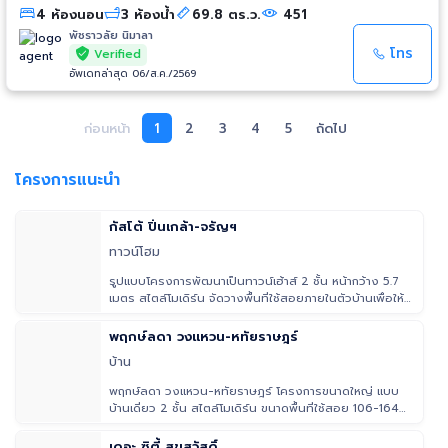
ทั้งหลัง ดีไซน์ทันสมัย ใช้ประโยชน์ได้จริงทุกตารางเมตร หิ้วกระเป๋าเข้าอยู่ได้เลย!
4 ห้องนอน
3 ห้องน้ำ
69.8 ตร.ว.
451
🔥 ราคาพิเศษเพียง: 8,200,000 บาท 🔥 (คุ้มค่าสุดๆ กับบ้านที่ต่อเติมและทำบิ๊วอิ
นมาครบจบแบบนี้) ✨ รายละเอียดตัวบ้าน (ฟังก์ชันครบสำหรับครอบครัวใหญ่)
พัชราวลัย นิมาลา
เนื้อที่กว้างขวาง: 69.8 ตร.ว. พื้นที่ใช้สอย: 180 ตร.ม. ฟังก์ชันห้อง: 4 ห้องนอน
โทร
Verified
/ 3 ห้องน้ำ / 1 ห้องทำงาน / 1 ห้องเอนกประสงค์ ที่จอดรถ: จอดในบ้านได้ 2 คัน
อัพเดทล่าสุด 06/ส.ค./2569
สบายๆ ทิศทาง: หน้าบ้านหันทิศเหนือ ลมพัดเย็นสบายตลอดวัน หมดปัญหาแดด
ร้อนช่วงบ่าย ค่าส่วนกลาง: 26,000 บาท/ปี 🌳 สิ่งอำนวยความสะดวกใน
โครงการ (ครบครัน ปลอดภัย) ระบบรักษาความปลอดภัย 24 ชม. พร้อม
ก่อนหน้า
1
2
3
4
5
ถัดไป
CCTV และระบบคีย์การ์ด สัญญาณกันขโมยในตัวบ้าน สโมสรสุดหรู พร้อมสระ
ว่ายน้ำ และฟิตเนส สวนหย่อมและสนามเด็กเล่น (อยู่หน้าโครงการ) 📍 ทำเลทอง
เดินทางสะดวก เชื่อมต่อหลายเส้นทาง ติดถนนชัยพฤกษ์ เชื่อมต่อถนนราชพฤกษ์
โครงการแนะนำ
และถนน 345 ใกล้ถนนหอการค้าไทย และถนนโยธาธิการ 🏫 รายล้อมด้วยสถานที่
สำคัญและแหล่งไลฟ์สไตล์ การศึกษา: รร.นานาชาติสิงคโปร์นนทบุรี (SISB),
รร.นานาชาติเด่นหล้า (DBS), โรงเรียนนนทบุรีวิทยาลัย ช้อปปิ้ง: โรบินสัน ไลฟ์
กัสโต้ ปิ่นเกล้า-จรัญฯ
สไตล์ ราชพฤกษ์, เซ็นทรัล แจ้งวัฒนะ ของแต่งบ้าน & ตลาด: โฮมโปร ชัยพฤกษ์,
ทาวน์โฮม
อินเด็กซ์ ลิฟวิ่งมอลล์, ไทวัสดุ, ตลาดนัด 18 คอร์ต 📌 เงื่อนไขการโอน ค่าใช้จ่าย
วันโอน ณ กรมที่ดิน: ผู้ซื้อและผู้ขายรับผิดชอบคนละครึ่ง (50/50)
รูปแบบโครงการพัฒนาเป็นทาวน์เฮ้าส์ 2 ชั้น หน้ากว้าง 5.7
เมตร สไตล์โมเดิร์น จัดวางพื้นที่ใช้สอยภายในตัวบ้านเพื่อให้
เกิดประ
พฤกษ์ลดา วงแหวน-หทัยราษฎร์
บ้าน
พฤกษ์ลดา วงแหวน-หทัยราษฎร์ โครงการขนาดใหญ่ แบบ
บ้านเดี่ยว 2 ชั้น สไตล์โมเดิร์น ขนาดพื้นที่ใช้สอย 106-164
ตร.ม.
เดอะ ซิตี้ สุขสวัสดิ์