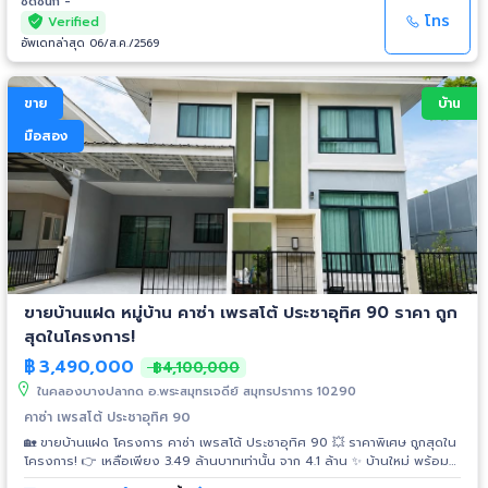
2.ถนนคอนกรีตกว้าง 12 เมตร 3.ประปานครหลวง ฟรี❗️... ค่าเขียนแบบ ฟรี❗️... ค่า
ชิดชนก -
ขอใบอนุญาตในการก่อสร้าง ฟรี❗️... ค่าโอน **สนใจชมโครงการติดต่อ คุณโบ
โทร
Verified
091-1151105 ไลน์คลิกลิ้งค์👇 https://line.me/ti/p/UzHs2Ik9g4 อีเมล์ :
อัพเดทล่าสุด 06/ส.ค./2569
pintongland@hotmail.com
เว็บไซต์ : http://www.pintonglandfactory.com
Facebook : https://www.facebook.com/profile.php?
id=100015795946947
ขาย
บ้าน
มือสอง
ขายบ้านแฝด หมู่บ้าน คาซ่า เพรสโต้ ประชาอุทิศ 90 ราคา ถูก
สุดในโครงการ!
฿
3,490,000
฿4,100,000
ในคลองบางปลากด อ.พระสมุทรเจดีย์ สมุทรปราการ 10290
คาซ่า เพรสโต้ ประชาอุทิศ 90
🏡 ขายบ้านแฝด โครงการ คาซ่า เพรสโต้ ประชาอุทิศ 90 💥 ราคาพิเศษ ถูกสุดใน
โครงการ! 👉 เหลือเพียง 3.49 ล้านบาทเท่านั้น จาก 4.1 ล้าน ✨ บ้านใหม่ พร้อม
เฟอร์ พร้อมเข้าอยู่ คุ้มมาก 📌 รายละเอียดบ้าน Casa Presto Prachauthit 90