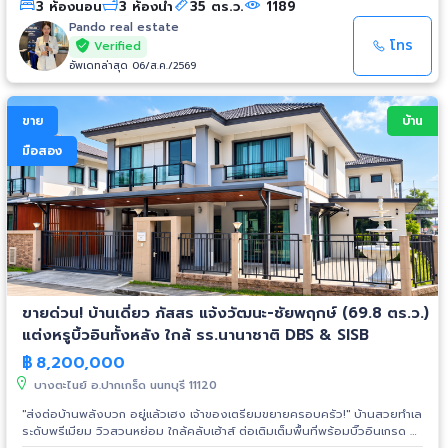
3 ห้องนอน
3 ห้องน้ำ
35 ตร.ว.
1189
3 ห้องนอน 3 ห้องน้ำ 1 ห้องครัว 1 ห้องรับแขก ที่จอดรถ 2 คัน บ้านหันหน้าทิศ
ใต้ ลมดี ไม่ร้อน 🎁 ของแถมจัดเต็ม แอร์ 3 เครื่อง เครื่องฟอกอากาศ ชุดผ้าม่าน
Pando real estate
+ มู่ลี่ ครัวบิ้วอิน พร้อมที่ดูดควัน + ซิงค์ล้างจาน โต๊ะทานข้าว + เก้าอี้ ตู้เก็บของ
โทร
Verified
ปั๊มน้ำ + แทงค์น้ำ โซนซักล้างด้านนอก 🏊‍♂️ สิ่งอำนวยความสะดวกในโครงการ
อัพเดทล่าสุด 06/ส.ค./2569
ฟิตเนส สระว่ายน้ำ สวนสาธารณะ ระบบรักษาความปลอดภัย รปภ. 24 ชม.
กล้อง CCTV เข้า–ออกโครงการด้วย Easy Smart Card
_____________________________ 📞 สนใจนัดดูบ้าน / สอบถามเพิ่มเติม
ขาย
บ้าน
☎️ 0892253353 (อรAg) 📲 Add LINE : 0892253353 รับฝากขายบ้าน คอน
โด ทาวน์โฮม ที่ดิน โซนสุขสวัสดิ์ ประชาอุทิศ ฟรีการตลาด จินมีลูกค้า นักลงทุน
มือสอง
พร้อมซื้อ สนใจทักปรึกษากันได้เลยค่ะ
ขายด่วน! บ้านเดี่ยว ภัสสร แจ้งวัฒนะ-ชัยพฤกษ์ (69.8 ตร.ว.)
แต่งหรูบิ้วอินทั้งหลัง ใกล้ รร.นานาชาติ DBS & SISB
฿
8,200,000
บางตะไนย์ อ.ปากเกร็ด นนทบุรี 11120
"ส่งต่อบ้านพลังบวก อยู่แล้วเฮง เจ้าของเตรียมขยายครอบครัว!" บ้านสวยทำเล
ระดับพรีเมียม วิวสวนหย่อม ใกล้คลับเฮ้าส์ ต่อเติมเต็มพื้นที่พร้อมบิ๊วอินเกรด A