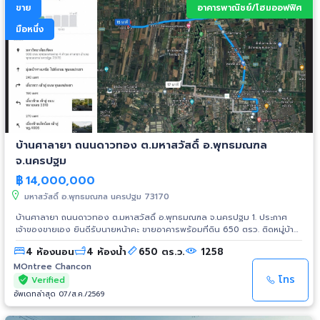
มหาวิทยาลัยพระจอมเกล้าพระนครเหนือ • ใกล้ห้างสรรพสินค้าเมเจอร์ ปิ่นเกล้า,
ขาย
อาคารพาณิชย์/โฮมออฟฟิศ
โลตัส นครอินทร์, แมคโคร นครอินทร์, โฮมเวิร์ค ราชพฤกษ์, ปิ่นเงินพลาซ่า, ปิ่น
ทองพลาซ่า ✅ ทำเล - เส้นทางการเดินทาง • ทางด่วน "ประจิมรัถยา" • รถไฟฟ้า
มือหนึ่ง
สายสีแดงอ่อน "สถานีบางบำหรุ • เข้า-ออก ได้ทั้ง ถนนจรัญสนิทวงศ์, ถนนสิริน
ธร, ถนนนครอินทร์, ถนนราชพฤกษ์ 📍 ที่ตั้งโครงการ : หมู่บ้านกัสโต้ ตำบล
บางกรวย อำเภอบางกรวย นนทบุรี 11130 📌 แผนที่ :
https://maps.app.goo.gl/ikwELre8MoFkQVr6A ☎️ เบอร์ติดต่อ : คลิกเพื่อดู
เบอร์โทรติดต่อ แต้ว (เจ้าของบ้านขายเอง) งดรับนายหน้าค่ะ
บ้านศาลายา ถนนดาวทอง ต.มหาสวัสดิ์ อ.พุทธมณฑล
จ.นครปฐม
฿
14,000,000
มหาสวัสดิ์ อ.พุทธมณฑล นครปฐม 73170
บ้านศาลายา ถนนดาวทอง ต.มหาสวัสดิ์ อ.พุทธมณฑล จ.นครปฐม 1. ประกาศ
เจ้าของขายเอง ยินดีรับนายหน้าคะ ขายอาคารพร้อมที่ดิน 650 ตรว. ติดหมู่บ้าน
กิตติชัย8 ถนนดาวทอง ต.มหาสวัสดิ์ อำเภอพุทธมณฑล จังหวัดนครปฐม ทำเล
4 ห้องนอน
4 ห้องน้ำ
650 ตร.ว.
1258
ทองติดกับ 3 ร้านสะดวกซื้อ 2. ทำเลทองเหมาะทำธุรกิจ ติดกับ 3 ร้านสะดวกซื้อ
ตรงข้ามกับซีเจมอร์ซุเปอร์มาร์เก็ต เยื้องกับเซเว่นอีเลฟเว่น ใกล้กับมินิบิ๊กซี เหมาะ
MOntree Chancon
ทำอ๊อฟฟิส ร้านอาหาร คาร์แคร์ คลังเก็บสินค้า 3. ขายอาคารพาณิชย์ 2 ชั้น
โทร
Verified
พร้อมที่ดิน 650 ตรว. มีรั้วรอบ 3 ด้าน บ้านกว้าง 8 เมตร ลึก 20 เมตร พื้นที่ใช้
อัพเดทล่าสุด 07/ส.ค./2569
สอง 320 ตรม. 4 ห้องนอน 4 ห้องน้ำ ตัวบ้านสร้างร่นระยะห่างจากหน้าถนน 16
เมตร พื้นบ้านยกสูงจากถนน 1 เมตร ไม่เคยมีปัญหาน้ำท่วม โครงสร้างลงเข็มทุก