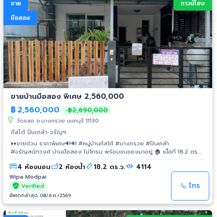
ขาย
ทาวน์โฮม
id=100066737685757 🏢 สำนักงานขาย มังกรทอง เปิดให้บริการทุกวัน 🕘
เวลา 09.00 – 17.30 น โกดังโรงงาน #ทำเลดีบางบัวทอง #สร้างง่ายจบในที่
มือสอง
เดียว #ที่ดินใกล้คลังเซเว่น #ที่ดินทำโรงงานบางบัวทอง #ผ่อนถูกกว่าเช่า
#โกดังโรงงาน #ที่ดินพร้อมโกดัง #โรงงานออฟฟิศที่พักอาศัย #ที่ดิน
#โรงงาน #โกดัง #ทำเลดีย่านนนทบุรี #ที่ดินบางบัวทอง #ที่ดินนนทบุรี
#ที่ดินปทุมธานี #สำนักงาน #ขายโกดัง #ขายออฟฟิศ #ขายสำนักงาน #โกดัง
#ออฟฟิศ #ที่ดิน #อสังหาริมทรัพย์ #พื้นที่เก็บของ #ออฟฟิศใหม่ #โกดังใหม่
#ที่ดินพร้อมสร้าง
ขายบ้านมือสอง พิเศษ 2,560,000
฿
2,560,000
฿2,690,000
วัดชลอ อ.บางกรวย นนทบุรี 11130
กัสโต้ ปิ่นเกล้า-จรัญฯ
♦️♦️ขายด่วน ราคาพิเศษ🔊🔊 #หมู่บ้านกัสโต้ #บางกรวย #ปิ่นเกล้า
#จรัญสนิทวงศ์ บ้านมือสอง ไม่โทรม พร้อมขนของมาอยู่ 🏠 เนื้อที่ 18.2 ตร.ว
✨ 4 ห้องนอน 2 ห้องน้ำ 🌟 1 ที่จอด 👉 ปั๊มน้ำ+แท็งก์น้ำ+ผ้าม่าน+มุ้งลวด+เหล็ก
4 ห้องนอน
2 ห้องน้ำ
18.2 ตร.ว.
4114
ดัด 👉 สภาพบ้านสามารถเข้าอยู่ได้เลย ต่อเติมครัว โรงรถเรียบร้อย ❄ แถมแอร์
2 ตัว 🔥🔥ราคาเพียง 2.56 ลบ.🔥🔥 ***มบ.ติดตลาด เซเว่น ท็อป บิ๊กซี ร้านขาย
Wipa Modpai
ยา สะดวกสบายเดินใกล้นิดเดียว*** ✅ จุดเด่นโครงการ • ใกล้ทุกธนาคาร • BTS
โทร
Verified
สถานีบางบำหรุ (สายสีแดงอ่อน) • ระบบรักษาความปลอดภัย, กล้องวงจรปิด •
อัพเดทล่าสุด 08/ส.ค./2569
ใกล้โรงพยาบาลตา หู คอ จมูก, โรงพยาบาลยันฮี, โรงพยาบาลเกษมราษฎร์
ประชาชื่น • ใกล้โรงเรียนบดินทร์เดชา นนทบุรี, โรงเรียนเซ็นคาเบรียล,