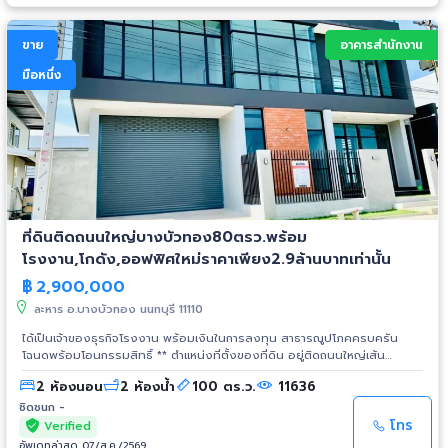
อาหาร บริษัท ห้างร้าน เต็นท์รถ ที่ต้องการใช้หน้าร้านติดต่อง่ายสะดวก 3. เป็น
โทร. 080 210 7595, 061 647 0184-5 (id Line: wechancon) เลขโฉนด
ที่ดินติดถนนสวย ทำเลดีมาก การเดินทางสะดวก ถนนราษฎร์นิมิตรเป็นถนนที่
5902 12. #ที่ดินศาลายา #ที่ดินพุทธมณฑล #ขายที่ดินมหิดล #ขายที่ดิน
เชื่อมระหว่างหทัยราษฎร์กับนิมิตรใหม่ ปากซอยมีโครงการหมู่บ้านขนาดใหญ่ของ
บางเลน #ขายที่ดินนครปฐม #ที่ดินดาวทอง #บางเลน #คลองโยง #เทพนิมิต
ขาย
อาคารสำนักงาน
แลนด์แอนด์เฮ้าส์ (พฤกษ์ลดา วงแหวน-หทัยราษฎร์) เป็นที่ดินเหมาะแก่การค้าขาย
ลานตากฟ้า #พุทธมณฑลสาย4 #พุทธมณฑลสาย5 #มหิดลศาลายา #เซ็นทรัล
และทำธุรกิจ ฮวงจุ้ยดีมาก อากาศปลอดโปร่ง อยู่แล้วร่มเย็น ทำเลทอง การเดิน
ศาลายา #ศูนย์การแพทย์กาญจนา #โลตัสศาลายา #บ้านนครปฐม #บ้านเดี่ยว
มือหนึ่ง
ทางสะดวก เข้าออกได้หลายทาง 4. เข้าออกได้หลายทาง มีถนนทะลุไปยัง ถ.หทัย
มือสองศาลายา
ราษฎร์ ถ.สุวินทวงศ์ ถ.นิมิตรใหม่ ถ.สายไหม ถ.รามอินทรา ถ.สุขาภิบาล5
ถ.เลียบคลองสอง ถนนไทยรามัญ ถนนพระยาสุเรนทร์ ถนนรามคำแหง ถนน
สุขาภิบาล 2 และ 3 5. สถานที่ใกล้เคียง หมู่บ้านพฤกษ์ลดาวงแหวนหทัยราษฎร์
แลนด์แอนด์เฮ้าส์ | ตลาดหทัยมิตร | ตลาดวงศกร | ตลาดมีนบุรี | สภ.ลำลูกกา |
เทศบาลลำลูกกา | ตลาดพระพรหม | เดอะทรัสต์วิลล์ | โรงเรียนสารสาสนวิเทศ
สายไหม | โรงเรียนสาธิตพัฒนา | โรงเรียนนวมินทราชินูทิศเบญจมราชาลัย |
วิทยาลัยธุรกิจและการท่องเที่ยว | โรงพยาบาลสินแพทย์ | โรงพยาบาลเสรีรักษ์ |
โรงพยาบาลนพรัตน์ราชธานี | รพ.สายไหม | รพ.นวมินทร์ 6. ** หมายเหตุ: ขอ
ที่ดินติดถนนใหญ่บางบัวทอง80ตรว.พร้อม
อนุญาตไม่รับผู้เช่าที่ทำกิจการอู่รถและเก็บของเก่า เนื่องจากบริเวณใกล้เคียงเป็น
ชุมชนที่มีบรรยากาศดี สะอาด (และปัจจุบันมีผู้เช่าจองและเปิดกิจการแล้วหลาย
โรงงาน,โกดัง,ออฟฟิศใหม่ราคาเพียง2.9ล้านบาทเท่านั้น
ราย) 7. ข้อมูลตำแหน่งที่ตั้งที่ดิน : มีหลายแปลงติดถนนราษฎร์นิมิต แขวงสาม
฿
2,900,000
วาตะวันออก เขตคลองสามวา 10510 8. ข้อมูลตำแหน่งที่ตั้งที่ดิน Location
Google Map: a)
ละหาร อ.บางบัวทอง นนทบุรี 11110
https://www.google.co.th/maps/place/13%C2%B054'41.2%22N+100%C
ได้เป็นเจ้าของธุรกิจโรงงาน พร้อมเงินในการลงทุน สาธารณูปโภคครบครัน
2%B043'37.3%22E/@13.9119382,100.7261713,18.17z/data=!4m5!3m4!1s0x
โฉนดพร้อมโอนกรรมสิทธิ์ ** ตำแหน่งที่ตั้งของที่ดิน อยู่ติดถนนใหญ่เส้น
0:0xa2001d874f2a1405!8m2!3d13.911456!4d100.7270213 9. ขาย/ให้เช่า
บางบัวทอง-สุพรรณบุรี (340) ห่างจากศูนย์กระจายสินค้า 7 eleven , Lotus,
ที่ดินทำเลดีมาก ติดถนนราษฎร์นิมิตร มี 4 แปลง (37,000 บาทต่อตรว.) 1) 2 แป
2 ห้องนอน
2 ห้องน้ำ
100 ตร.ว.
11636
Top ซึ่งเป็นศูนย์กระจายสินค้าที่ใหญ่ที่สุดในประเทศไทย ประมาณ 2 กิโลเมตร
ลงๆละ 257 ตรว. กว้าง 18 ลึก 57 เมตร ให้เช่า 20,000 บาท ขาย 9.5 ล้านบาท/
ระบบขนส่งห่างจากสายวงแหวนตะวันตกและรถไฟฟ้า BTS ประมาณ 5 นาที **ขอ
ชิดชนก -
แปลง 2) 1 แปลงๆ ละ 272 ตรว. กว้าง 19 ลึก 57 เมตร ให้เช่า 22,000 บาท
อย.ได้ **ขอ ร.ง 4 ได้ พร้อมบริการจัดกู้ธนาคาร ** สาธารณูปโภค และสิ่ง
โทร
ขาย 10.6 ล้านบาท/แปลง 3) 1 แปลง 355 ตรว. กว้าง 35 ลึก 40 เมตร ให้เช่า
Verified
อำนวยความสะดวก 1.ถมดินสูงกว่าถนนสาธารณะประโยชน์ ปลอดภัยจากน้ำท่วม
25,000 บาท ขาย 13.5 ล้านบาท 10. *ยินดีรับบริษัทตัวแทนขาย-นายหน้าอิสระ
อัพเดทล่าสุด 07/ส.ค./2569