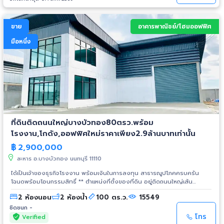
2.ถนนคอนกรีตกว้าง 12เมตร 3.ท่อระบายน้ำขนาด 1 เมตร 4.ไฟฟ้านครหลวง 4
แบบเปิด หรือผู้ที่ต้องการทำการตลาดแบบจ่ายเมื่อขายได้ ให้ค่าคอม 3-4% เรามี
สายแรงสูง พร้อมด้วยประปานครหลวง 5.โทรศัพท์ Internet แรงสูง ** ขนาด
ที่ดินอีกหลายแปลงฝากขาย เช่น 1)บ้านพร้อมที่ดินติดถนนดาวทองอ.พุทธ
ที่ดิน โรงงาน -ขนาดที่ดินมีตั้งแต่ 100 – 200 ตรว. หรือ 1-5 ไร่ ขนาดที่ดินตาม
มณฑล(ติด3ร้านสะดวกซื้อ) 2)ที่ดินติดถนนทุ่งมังกรซอย6แขวงฉิมพลีเขต
ขาย
อาคารพาณิชย์/โฮมออฟฟิศ
ความต้องการของลูกค้าในทุกกรณีไป -รูปแบบโรงงาน ขนาด 100 – 2,000
ตลิ่งชัน 3)ที่ดินติดหน้าถนนราษฎร์นิมิตเขตคลองสามวา(ใกล้ปากซอยถ.หทัย
ตารางเมตร เรามีแบบโรงงานให้เลือกกว่า 30 แบบ เพื่อตอบสนองตามต้องการ
ราษฎร์) 11. ราคาขาย 37,000 บาทต่อตรว. สนใจติดต่อคุณวัฒนา โทร. 080 210
มือหนึ่ง
ของลูกค้าทุกท่าน ในราคาพิเศษสุดๆ ** จองด่วนวันนี้ พร้อมรับสิทธิพิเศษ ฟรี
7595, 061 647 0184-5 (id Line: wechancon) เลขโฉนด 95653 / 95654 /
ฟรี... ค่าเขียนแบบ พร้อมทั้งมีสถาปนิกและวิศวกร ( ผู้ชำนาญงานคอยให้คำแนะนำ
95648 12. #ถนนราษฎร์นิมิต #ถนนหทัยราษฎร์ #มีนบุรี #สายไหม #คลอง
) ฟรี... ค่าขอใบอนุญาตในการก่อสร้าง ฟรี... ค่าธรรมเนียมในการโอน ฟรี... รถชม
สามวา #ตลาดหทัยมิตร #ตลาดวงศกร #ตลาดมารวยหทัยราษฎร์ #ตลาดเคซี
โครงการ **สนใจชมโครงการ ติดต่อ คุณ โบ โทรศัพท์ : 091-115-1105 ไอดีไลน์ :
#โลตัสบิ๊กซีหทัยราษฎร์ #แฟชั่นไอส์แลนด์ #เดอะพรอมานาด #แยกหทัยราษฎร์
pintongland2015 อีเมล์ :
pintongland@hotmail.com
เว็บไซต์ :
สุวินทวงศ์ #แยกหทัยราษฎร์รามอินทรา #รถไฟฟ้าสายสีชมพู #ทางด่วนฉลอง
http://www.pintongfactory.com Facebook :
รัช #ทางด่วนจตุโชติ #ซาฟารีเวิลด์
https://www.facebook.com/profile.php?id=100015795946947
ที่ดินติดถนนใหญ่บางบัวทอง80ตรว.พร้อม
โรงงาน,โกดัง,ออฟฟิศใหม่ราคาเพียง2.9ล้านบาทเท่านั้น
฿
2,900,000
ละหาร อ.บางบัวทอง นนทบุรี 11110
ได้เป็นเจ้าของธุรกิจโรงงาน พร้อมเงินในการลงทุน สาธารณูปโภคครบครัน
โฉนดพร้อมโอนกรรมสิทธิ์ ** ตำแหน่งที่ตั้งของที่ดิน อยู่ติดถนนใหญ่เส้น
บางบัวทอง-สุพรรณบุรี (340) ห่างจากศูนย์กระจายสินค้า 7 eleven , Lotus,
2 ห้องนอน
2 ห้องน้ำ
100 ตร.ว.
15549
Top ซึ่งเป็นศูนย์กระจายสินค้าที่ใหญ่ที่สุดในประเทศไทย ประมาณ 2 กิโลเมตร
ระบบขนส่งห่างจากสายวงแหวนตะวันตกและรถไฟฟ้า BTS ประมาณ 5 นาที **ขอ
ชิดชนก -
อย.ได้ **ขอ ร.ง 4 ได้ พร้อมบริการจัดกู้ธนาคาร ** สาธารณูปโภค และสิ่ง
โทร
Verified