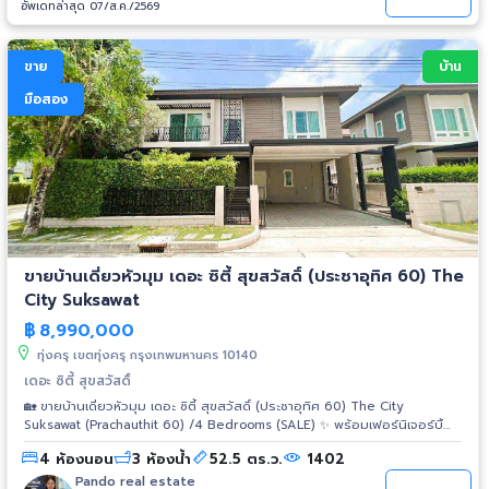
อำนวยความสะดวก 1.ถมดินสูงกว่าถนนสาธารณะประโยชน์ ปลอดภัยจากน้ำท่วม
อัพเดทล่าสุด 07/ส.ค./2569
2.ถนนคอนกรีตกว้าง 12เมตร 3.ท่อระบายน้ำขนาด 1 เมตร 4.ไฟฟ้านครหลวง 4
สายแรงสูง พร้อมด้วยประปานครหลวง 5.โทรศัพท์ Internet แรงสูง ** ขนาด
ที่ดิน โรงงาน -ขนาดที่ดินมีตั้งแต่ 100 – 200 ตรว. หรือ 1-5 ไร่ ขนาดที่ดินตาม
ขาย
บ้าน
ความต้องการของลูกค้าในทุกกรณีไป -รูปแบบโรงงาน ขนาด 100 – 2,000
ตารางเมตร เรามีแบบโรงงานให้เลือกกว่า 30 แบบ เพื่อตอบสนองตามต้องการ
มือสอง
ของลูกค้าทุกท่าน ในราคาพิเศษสุดๆ ** จองด่วนวันนี้ พร้อมรับสิทธิพิเศษ ฟรี
ฟรี... ค่าเขียนแบบ พร้อมทั้งมีสถาปนิกและวิศวกร ( ผู้ชำนาญงานคอยให้คำแนะนำ
) ฟรี... ค่าขอใบอนุญาตในการก่อสร้าง ฟรี... ค่าธรรมเนียมในการโอน ฟรี... รถชม
โครงการ **สนใจชมโครงการ ติดต่อ คุณ โบ โทรศัพท์ : 091-115-1105 ไอดีไลน์ :
pintongland2015 อีเมล์ :
pintongland@hotmail.com
เว็บไซต์ :
http://www.pintongfactory.com Facebook :
https://www.facebook.com/profile.php?id=100015795946947
ขายบ้านเดี่ยวหัวมุม เดอะ ซิตี้ สุขสวัสดิ์ (ประชาอุทิศ 60) The
City Suksawat
฿
8,990,000
ทุ่งครุ เขตทุ่งครุ กรุงเทพมหานคร 10140
เดอะ ซิตี้ สุขสวัสดิ์
🏡 ขายบ้านเดี่ยวหัวมุม เดอะ ซิตี้ สุขสวัสดิ์ (ประชาอุทิศ 60) The City
Suksawat (Prachauthit 60) /4 Bedrooms (SALE) ✨ พร้อมเฟอร์นิเจอร์บิ้
วอิน + แอร์ 5 เครื่อง ✨ ราคาขาย 8.99 ล้านบาท (ต่อรองได้) 📲 ทักไลน์นัดชม
4 ห้องนอน
3 ห้องน้ำ
52.5 ตร.ว.
1402
บ้าน ด่วน!! >> https://lin.ee/Y48zT34 รายละเอียดบ้าน • บ้านเดี่ยว 2 ชั้น
แบบ Esther • เนื้อที่ 52.5 ตร.ว. | พื้นที่ใช้สอย 210 ตร.ม. • 4 ห้องนอน | 3
Pando real estate