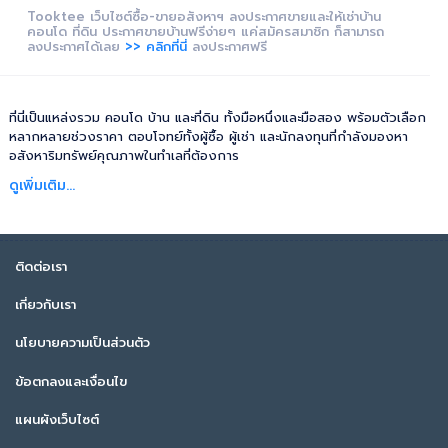
Tooktee เว็บไซต์ซื้อ-ขายอสังหาฯ ลงประกาศขายและให้เช่าบ้าน
คอนโด ที่ดิน ประกาศขายบ้านฟรีง่ายๆ แค่สมัครสมาชิก ก็สามารถ
ลงประกาศได้เลย
>> คลิกที่นี่
ลงประกาศฟรี
ที่นี่เป็นแหล่งรวม คอนโด บ้าน และที่ดิน ทั้งมือหนึ่งและมือสอง พร้อมตัวเลือก
หลากหลายช่วงราคา ตอบโจทย์ทั้งผู้ซื้อ ผู้เช่า และนักลงทุนที่กำลังมองหา
อสังหาริมทรัพย์คุณภาพในทำเลที่ต้องการ
ดูเพิ่มเติม...
ติดต่อเรา
เกี่ยวกับเรา
นโยบายความเป็นส่วนตัว
ข้อตกลงและเงื่อนไข
แผนผังเว็บไซต์