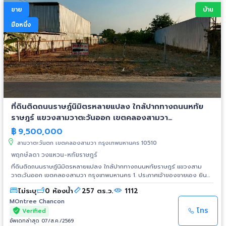
จุดแข็งแรง ใช้วัสดุคุณภาพสูง 4. ที่ดินรวมทั้งหมด 650 ตารางวา หน้ากว้างติด
ขาย
บ้าน
ถนน 28 เมตร ลึก 94 เมตร ขายอาคารพาณิชย์ทำเลดีที่สุดบนถนนเส้นคลอง
โยงนี้ เป็นที่ดินเก่า เหมาะเป็น ร้านอาหารเครื่องดื่ม ธุรกิจความสวยความงาม
มือหนึ่ง
ร้านขายอุปกรณ์อะไหล่ซ่อมรถ แฟรนไชส์ คลังสินค้า ฯลฯ หาไม่ได้อีกแล้ว ทำเลฮ
วงจุ้ยดี เพราะติดถนน มีรั้วหมู่บ้านรอบ 3 ด้าน ได้ที่จอดรถ 5-10 คัน ได้สเปซ
ระยะห่างระหว่างเพื่อนบ้าน ได้พื้นที่เขียวรอบบ้าน พร้อมเข้าพัก ดำเนินกิจการได้
ทันที มีพื้นที่กว้างขวาง ร่มรื่นด้วยต้นไม้ มีต้นไม้ใหญ่ร่มรื่นปลูกมานาน อากาศดี
มาก ล้อมรอบไปด้วยธรรมชาติ ลักษณะของชุมชนโดยรอบ สังคม บรรยากาศดี
ไม่แออัด มีความเป็นส่วนตัวสูง ด้านข้างและหลังติดรั้วหมู่บ้าน ทำเลที่ตั้งของ
ที่ดินพร้อมบ้านเหมือนรูปไข่ตรงกลาง 5. สถานที่สำคัญใกล้เคียง มหาวิทยาลัย
มหิดลศาลายา | เซ็นทรัลศาลายา | โลตัสศาลายา | สนามกอล์ฟรอยัลแจมส์ 6.
ทางลัดทางผ่านไป ตลาดท่านา อ.นครชัยศรี, ตลาดโบราณ100ปี รางกระทุ่ม
ที่ดินติดถนนราษฎ์นิมิตรหลายแปลง ใกล้ปากทางถนนหทัย
อ.บางเลน, พระราชวังสนามจันทร์ องค์พระปฐมเจดีย์ จ.นครปฐม 7. ปัจจุบันมีผู้
เช่าอยู่ ยังไม่หมดสัญญา ทำร้านอาหาร ผู้เช่านิสัยดีมาก ผู้สนใจซื้อสามารถรับค่า
ราษฎร์ แขวงสามวาตะวันออก เขตคลองสามวา
เช่าต่อได้เดือนละสองหมื่น สัญญาเหลืออีกประมาณ 1 ปี หรือให้ทางเราบอก
กรุงเทพมหานคร
฿
9,500,000
ยกเลิกการเช่าพร้อมคืนมัดจำได้ตามที่ผู้ซื้อต้องการ 8. สามารถดูรูปภาพ และ
ตำแหน่งที่ตั้งทำเลได้โดยตรงจากลิ๊งค์ หรือขับไปดูสถานที่จริงๆ ใกล้กรุงเทพ
สามวาตะวันตก เขตคลองสามวา กรุงเทพมหานคร 10510
ที่สุด เป็นได้ทั้งบ้านอ๊อฟฟิส บ้านเลขที่ 11/1 หมู่ 4 ถนนดาวทอง เส้นโยธา
พฤกษ์ลดา วงแหวน-หทัยราษฎร์
นครปฐม 2091 ต.มหาสวัสดิ์ อ.พุทธมณฑล จ.นครปฐม 73170 9. ข้อมูล
ที่ดินติดถนนราษฎ์นิมิตรหลายแปลง ใกล้ปากทางถนนหทัยราษฎร์ แขวงสาม
ตำแหน่งที่ตั้งที่ดิน Location Google Map: ติดกับหมู่บ้านกิติชัย 8 และ 14 หน้า
วาตะวันออก เขตคลองสามวา กรุงเทพมหานคร 1. ประกาศเจ้าของขายเอง ยินดี
หมู่บ้านเป็นชุมชนขนาดใหญ่ a. https://goo.gl/maps/dMdemTEinX9VvSS2A
รับนายหน้าคะ ขายหรือให้เช่า ที่ดินทำเลดี ติดถนนราษฎร์นิมิตร เขตคลองสามวา
10. *ยินดีรับบริษัทตัวแทนขาย-นายหน้าอิสระแบบเปิด หรือผู้ที่ต้องการทำการ
ไม่ระบุ
0 ห้องน้ำ
257 ตร.ว.
1112
พื้นที่ หน้ากว้าง 36 ลึก 57 เมตร มีหลายแปลง โฉนดแยกขายได้ แปลงละ 257
ตลาดแบบจ่ายเมื่อขายได้ ให้ค่าคอม 3-4% เรามีที่ดินอีกหลายแปลงฝากขาย เช่น
ตรว. กว้าง 18 ยาว 57 เมตร 2. ที่ดินติดถนนราษฎร์นิมิตร เข้าออกได้หลายทาง
MOntree Chancon
1)บ้านพร้อมที่ดินติดถนนดาวทองอ.พุทธมณฑล(ติด3ร้านสะดวกซื้อ) 2)ที่ดินติด
ใกล้ปากทางถนนหทัยราษฎร์ แขวงสามวาตะวันออก เขตคลองสามวา เข้าจากปาก
โทร
ถนนทุ่งมังกรซอย6แขวงฉิมพลีเขตตลิ่งชัน 3)ที่ดินติดหน้าถนนราษฎร์นิมิตเขต
Verified
ทางฝั่งถนนหทัยราษฎ์ เพียง 1 กม. เหมาะทำเป็นโกดัง โรงงาน คลังสินค้า ร้าน
คลองสามวา(ใกล้ปากซอยถ.หทัยราษฎร์) 11. ราคาขาย 14 ล้านบาท สนใจติดต่อ
อัพเดทล่าสุด 07/ส.ค./2569