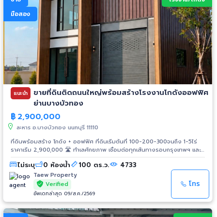
มือสอง
ขายที่ดินติดถนนใหญ่พร้อมสร้างโรงงานโกดังออฟฟิศ
แนะนำ
ย่านบางบัวทอง
฿
2,900,000
ละหาร อ.บางบัวทอง นนทบุรี 11110
ที่ดินพร้อมสร้าง โกดัง + ออฟฟิศ ที่ดินเริ่มต้นที่ 100-200-300จนถึง 1-5ไร่
ราคาเริ่ม 2,900,000 🛣️ ทำเลศักยภาพ เชื่อมต่อทุกเส้นทางรอบกรุงเทพฯ และ
ปริมณฑล 🚗 ถ.กาญจนาภิเษก กม.9 🚗 ถ.บางบัวทอง–สุพรรณบุรี (340) 🚗
ไม่ระบุ
0 ห้องน้ำ
100 ตร.ว.
4733
ถ.345 🚗 ถ.ราชพฤกษ์ 🚗 ทางด่วน M81 🛒 ใกล้แหล่งอำนวยความสะดวก 🛍️ 7-
11,Tops และศูนย์การค้าอื่นๆ 🛣️ ถนนหน้าแปลงกว้าง 12 เมตร ⚙️ สิ่งอำนวย
Taew Property
ความสะดวกครบ 💡 ไฟฟ้า 3 เฟส 🚰 น้ำประปา 🕳️ ท่อละบายน้ำ ✅ เหมาะสำหรับ
โทร
Verified
🏭 โรงงานขนาดกลาง 📦 คลังเก็บสินค้า 🏢 โกดังพร้อมออฟฟิศในตัว ติดต่อ
อัพเดทล่าสุด 09/ส.ค./2569
คุณแต้ว พร้อมให้บริการคำปรึกษาด้านที่ดินสร้างโกดัง-โรงงานอย่างครบวงจร
📞 โทร. 061-8416555 💬 LINE ID: https://line.me/ti/p/x_ypzvTU8s 📌
Facebook : https://www.facebook.com/profile.php?