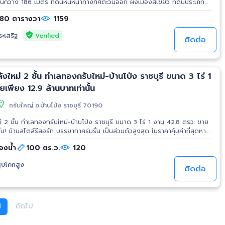
นกว้าง 186 เมตร ที่ดินหันหน้าทางทิศตะวันออก ผังเมืองสีเขียว ที่ดินประเภท
ะลงทุนและทำโครงการจัดสรร ใกล้สวนสัตว์เขาเปิดประทับช้าง ถ้ำเขาบิน วัด
80 ตารางวา
1159
 ราชบุรี ราคาขาย 6,615,000 บาท (450,000 บาท/ไร่) เบอร์โทร 081-
 ID : @ws.estate789 https://maps.app.goo.gl/kFYyDLBLkXGeuLBfA
Verified
ระเสริฐ
นราชบุรี #ที่ดินแปลงใหญ่ #ที่ดินติดถนน #ที่ดินเพื่อการลงทุน #ที่ดินจัดสรร
ติดต่อ
ังหาริมทรัพย์ #ลงทุนอสังหา
ังใหม่ 2 ชั้น ทำเลทองกรับใหม่-บ้านโป่ง ราชบุรี ขนาด 3 ไร่ 1
เพียง 12.9 ล้านบาทเท่านั้น
กรับใหญ่ อ.บ้านโป่ง ราชบุรี 70190
ม่ 2 ชั้น ทำเลทองกรับใหม่-บ้านโป่ง ราชบุรี ขนาด 3 ไร่ 1 งาน 42.8 ตรว. ขาย
้น! บ้านสไตล์รีสอร์ท บรรยากาศร่มรื่น เป็นส่วนตัวสูงสุด ในราคาคุ้มค่าที่สุดหา
สินทรัพย์: 690752 ราคา: THB 12,900,000 ขายด่วน! บ้านหรูหลังใหม่ 2 ชั้น
้องน้ำ
100 ตร.ว.
120
เลทองกรับใหม่-บ้านโป่ง ราชบุรี ขนาด 3 ไร่ 1 งาน 42.8 ตรว. ขายเพียง 12.9
รื่น เป็นส่วนตัวสูงสุด ในราคาคุ้มค่าที่สุดหายากในทำเลนี้! ดูรายละเอียด
ูบโคกสูง
ps://maps.app.goo.gl/ptKm66fm6Z5rfyeZA
ติดต่อ
9
 - พื้นที่กว้างขวาง: ขนาดใหญ่ถึง 3 ไร่ 1 งาน 42.8 ตารางวา สเปซเปิดโล่ง
ตลอดวัน - ฮวงจุ้ยดี บรรยากาศรีสอร์ท: สวนพักผ่อนพร้อมศาลาน้ำพุกลางน้ำ
- 2 เมตร ช่วยเสริมความเป็นสิริมงคลและให้ความร่มเย็น - พร้อมเข้าอยู่: ตัว
ตัว ลงทุนคุ้มค่าทั้งเพื่ออยู่อาศัยและการเติบโตของมูลค่าในอนาคต
1
ถัดไป
ลังใหญ่ 2 ชั้น) - 5 ห้องนอน | 3 ห้องน้ำ - 1 ห้องรับแขกขนาดใหญ่ - 1 ห้องรับ
ัว - 1 ห้องแม่บ้าน - เครื่องปรับอากาศ 5 เครื่อง - ที่จอดรถกว้างขวาง