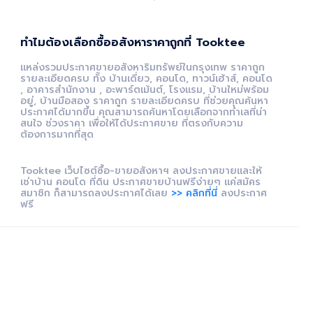
ทำไมต้องเลือกซื้ออสังหาราคาถูกที่ Tooktee
แหล่งรวมประกาศขายอสังหาริมทรัพย์ในกรุงเทพ ราคาถูก
รายละเอียดครบ ทั้ง บ้านเดี่ยว, คอนโด, ทาวน์เฮ้าส์, คอนโด
, อาคารสำนักงาน , อะพาร์ตเม้นต์, โรงแรม, บ้านใหม่พร้อม
อยู่, บ้านมือสอง ราคาถูก รายละเอียดครบ ที่ช่วยคุณค้นหา
ประกาศได้มากขึ้น คุณสามารถค้นหาโดยเลือกจากทำเลที่น่า
สนใจ ช่วงราคา เพื่อให้ได้ประกาศขาย ที่ตรงกับความ
ต้องการมากที่สุด
Tooktee เว็บไซต์ซื้อ-ขายอสังหาฯ ลงประกาศขายและให้
เช่าบ้าน คอนโด ที่ดิน ประกาศขายบ้านฟรีง่ายๆ แค่สมัคร
สมาชิก ก็สามารถลงประกาศได้เลย
>> คลิกที่นี่
ลงประกาศ
ฟรี