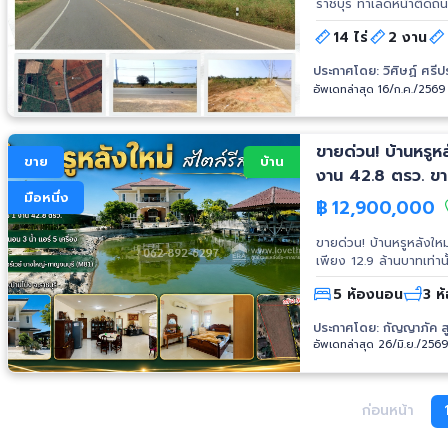
ราชบุรี ทำเลดีหน้าติดถน
ชนบทและเกษตรกรรม เหมา
14 ไร่
2 งาน
มณีมงคล แกรนด์แคนยอน
2702525 วิศิษฏ์ LINE
ประกาศโดย:
วิศิษฏ์ ศรีป
#ขายที่ดินจอมบึง #ที่ดิ
อัพเดทล่าสุด 16/ก.ค./2569
#ขายที่ดินราคาถูก #อส
ขายด่วน! บ้านหรูหล
ขาย
บ้าน
งาน 42.8 ตรว. ขาย
มือหนึ่ง
฿
12,900,000
ขายด่วน! บ้านหรูหลังให
เพียง 12.9 ล้านบาทเท่านั
ยากในทำเลนี้! ขาย รหัส
5 ห้องนอน
3 ห
สไตล์รีสอร์ทส่วนตัว ทำ
ล้านบาทเท่านั้น! บรรยากาศร่ม
ประกาศโดย:
กัญญาภัค ส
เพิ่มได้ที่ : https://shorturl.asia/40IcP พิกัด : htt
อัพเดทล่าสุด 26/มิ.ย./256
⏩จุดเด่นที่ไม่ควรพลาด:
ร่มรื่น อากาศเย็นสบาย
และบ่อปลาคาร์ฟลึก 1.50 
บ้านสภาพดีมาก ออกแบบลง
ก่อนหน้า
⏩ฟังก์ชันภายในบ้าน: (ห
ประทานอาหาร - 1 ห้องคร