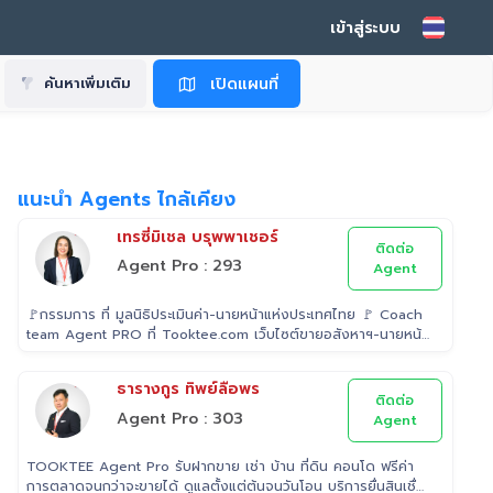
เข้าสู่ระบบ
เปิดแผนที่
ค้นหาเพิ่มเติม
แนะนำ Agents ไกล้เคียง
เทรซี่มิเชล บรุพพาเชอร์
ติดต่อ
Agent Pro : 293
Agent
🚩กรรมการ ที่ มูลนิธิประเมินค่า-นายหน้าแห่งประเทศไทย 🚩 Coach
team Agent PRO ที่ Tooktee.com เว็บไซต์ขายอสังหาฯ-นายหน้า
อิสระอันดับ 1 ในไทย 🚩 เป็น Examiner ที่ สถาบันคุณวุฒิวิชาชีพ
(องค์การมหาชน) ระดับ 5 🚩 เป็นวิทยากรบรรยาย "นายหน้า"
ธารางกูร ทิพย์ลือพร
อสังหาริมทรัพย์ ที่ โรงเรียนธุรกิจอสังหาริมทรัพย์ไทย 🚩 Property
ติดต่อ
Consultant ที่ Tooktee ขาย-ซื้อ บ้านมือสอง อสังหาริมทรัพย์
Agent Pro : 303
Agent
กรุงเทพและปริมณฑล 🚩 อนุกรรม ที่สมาคมนายหน้า
อสังหาริมทรัพย์ 🚩 อดีต Sale นายหน้าอสังหาริมทรัพย์ ที่ RE/MAX
TOOKTEE Agent Pro รับฝากขาย เช่า บ้าน ที่ดิน คอนโด ฟรีค่า
และ ERA
การตลาดจนกว่าจะขายได้ ดูแลตั้งแต่ต้นจนวันโอน บริการยื่นสินเชื่อ