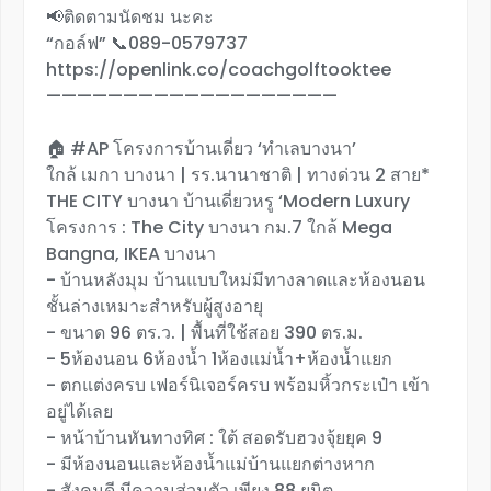
📢ติดตามนัดชม นะคะ
“กอล์ฟ” 📞089-0579737
https://openlink.co/coachgolftooktee
———————————————————
🏠 #AP โครงการบ้านเดี่ยว ‘ทำเลบางนา’
ใกล้ เมกา บางนา | รร.นานาชาติ | ทางด่วน 2 สาย*
THE CITY บางนา บ้านเดี่ยวหรู ‘Modern Luxury
โครงการ : The City บางนา กม.7 ใกล้ Mega
Bangna, IKEA บางนา
- บ้านหลังมุม บ้านแบบใหม่มีทางลาดและห้องนอน
ชั้นล่างเหมาะสำหรับผู้สูงอายุ
- ขนาด 96 ตร.ว. | พื้นที่ใช้สอย 390 ตร.ม.
- 5ห้องนอน 6ห้องน้ำ 1ห้องแม่น้ำ+ห้องน้ำแยก
- ตกแต่งครบ เฟอร์นิเจอร์ครบ พร้อมหิ้วกระเป๋า เข้า
อยู่ได้เลย
- หน้าบ้านหันทางทิศ : ใต้ สอดรับฮวงจุ้ยยุค 9
- มีห้องนอนและห้องน้ำแม่บ้านแยกต่างหาก
- สังคมดี มีความส่วนตัว เพียง 88 ยูนิต