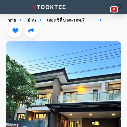
0
ขาย
บ้าน
เดอะ ซิตี้ บางนา กม.7