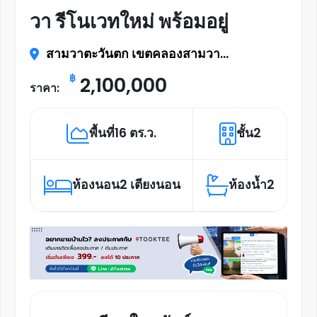
วา รีโนเวทใหม่ พร้อมอยู่
สามวาตะวันตก เขตคลองสามวา
กรุงเทพมหานคร 10510
฿
2,100,000
ราคา:
พื้นที่
16 ตร.ว.
ชั้น
2
ห้องนอน
2 เตียงนอน
ห้องน้ำ
2