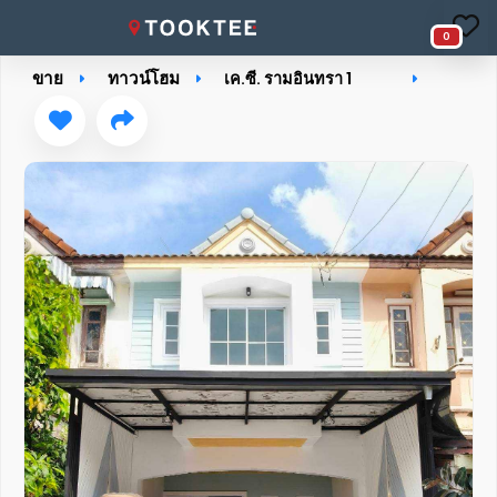
0
ขาย
ทาวน์โฮม
เค.ซี. รามอินทรา 1