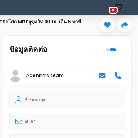
0
้BTSอโศก MRTสุขุมวิท 300ม. เดิน 5 นาที
ข้อมูลติดต่อ
AgentPro team