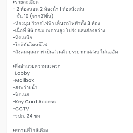
♦️รายละเอียด
- 2 ห้องนอน 2 ห้องน้ำ 1 ห้องนั่งเล่น
- ชั้น 19 (จาก21ชั้น)
-ห้องมุม วิวรถไฟฟ้า เห็นรถไฟฟ้าทั้ง 3 ห้อง
-เนื้อที่ 86 ตร.ม เพดานสูง โปร่ง แสงส่องสว่าง
-ทิศเหนือ
-ใกล้บันไดหนีไฟ
-สังคมคุณภาพ เป็นส่วนตัว บรรยากาศสงบ ไม่แออัด
♦️สิ่งอำนวยความสะดวก
-Lobby
-Mailbox
-สระว่ายน้ำ
-ฟิตเนส
-Key Card Access
-CCTV
-รปภ. 24 ชม.
♦️สถานที่ใกล้เคียง