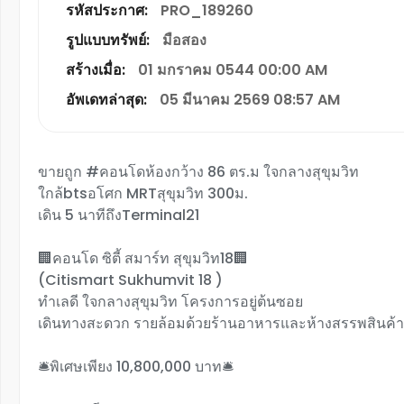
รหัสประกาศ:
PRO_189260
รูปแบบทรัพย์:
มือสอง
สร้างเมื่อ:
01 มกราคม 0544 00:00 AM
อัพเดทล่าสุด:
05 มีนาคม 2569 08:57 AM
ขายถูก #คอนโดห้องกว้าง 86 ตร.ม ใจกลางสุขุมวิท
ใกล้btsอโศก MRTสุขุมวิท 300ม.
เดิน 5 นาทีถึงTerminal21
🏢คอนโด ซิตี้ สมาร์ท สุขุมวิท18🏢
(Citismart Sukhumvit 18 )
ทำเลดี ใจกลางสุขุมวิท โครงการอยู่ต้นซอย
เดินทางสะดวก รายล้อมด้วยร้านอาหารและห้างสรรพสินค้
🛎️พิเศษเพียง 10,800,000 บาท🛎️