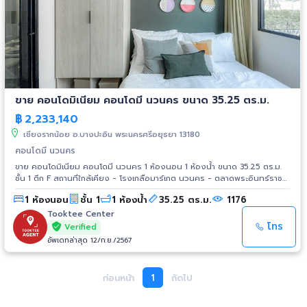
ขาย คอนโดมิเนียม คอนโดมี นวนคร ขนาด 35.25 ตร.ม.
฿
2,233,140
เชียงรากน้อย อ.บางปะอิน พระนครศรีอยุธยา 13180
คอนโดมี นวนคร
ขาย คอนโดมิเนียม คอนโดมี นวนคร 1 ห้องนอน 1 ห้องน้ำ ขนาด 35.25 ตร.ม.
ชั้น 1 ตึก F สถานที่ใกล้เคียง - โรงเกลือมาร์เกต นวนคร - ตลาดพระอินทร์ราชา
- บิ๊กซี นวนคร - โลตัส นวนคร - เออีซี เทรด เซ็นเตอร์ (ตลาดต่อยอด) - โลตัส
1 ห้องนอน
ชั้น 1
1 ห้องน้ำ
35.25 ตร.ม.
1176
บางประอิน - ม.ราชภัฏวไลยอลงกรณ์ ในพระบรมราชูปถัมภ์ - สถาบันเทคโนโลยี
แห่งเอเชีย - ม.ธรรมศาสตร์ ศูนย์รังสิต - รพ.การุญเวช ปทุมธานี -
Tooktee Center
รพ.ธรรมศาสตร์เฉลิมพระเกียรติ - นิคมอุตสาหกรรมนวนคร - นิคม
โทร
Verified
อุตสาหกรรมบางประอิน การเดินทาง - วงแหวนตะวันออก - ทางด่วน
อัพเดทล่าสุด 12/ก.ย./2567
บางปะอิน-ปากเกร็ด
ก่อนหน้า
1
ถัดไป