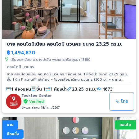
ขาย คอนโดมิเนียม คอนโดมี นวนคร ขนาด 23.25 ตร.ม.
฿
1,494,870
เชียงรากน้อย อ.บางปะอิน พระนครศรีอยุธยา 13180
คอนโดมี นวนคร
ขาย คอนโดมิเนียม คอนโดมี นวนคร 1 ห้องนอน 1 ห้องน้ำ ขนาด 23.25 ตร.ม.
ชั้น 1 ตึก F สถานที่ใกล้เคียง - โรงเกลือมาร์เกต นวนคร (300 ม.) - ตลาด
พระอินทร์ราชา (1.7 กม.) - บิ๊กซี นวนคร (2.8 กม.) - โลตัส นวนคร (2.9 กม.) -
1 ห้องนอน
ชั้น 1
1 ห้องน้ำ
23.25 ตร.ม.
1673
เออีซี เทรด เซ็นเตอร์ (ตลาดต่อยอด) (3.6 กม.) - โลตัส บางประอิน (8 กม.) -
ม.ราชภัฏวไลยอลงกรณ์ ในพระบรมราชูปถัมภ์ (950 กม.) - สถาบันเทคโนโลยี
Tooktee Center
แห่งเอเชีย (8.2 กม.) - ม.ธรรมศาสตร์ ศูนย์รังสิต - รพ.การุญเวช ปทุมธานี -
โทร
Verified
รพ.ธรรมศาสตร์เฉลิมพระเกียรติ - นิคมอุตสาหกรรมนวนคร - นิคม
อัพเดทล่าสุด 18/ก.ค./2567
อุตสาหกรรมบางประอิน การเดินทาง - วงแหวนตะวันออก - ทางด่วน
บางปะอิน-ปากเกร็ด
ขาย
คอนโด
มือหนึ่ง