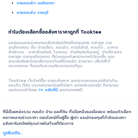
ขายคอนโด ฉะเชิงเทรา
ขายคอนโด ราชบุรี
ทำไมต้องเลือกซื้ออสังหาราคาถูกที่ Tooktee
แหล่งรวมประกาศขายอสังหาริมทรัพย์ในกรุงเทพ ราคาถูก ราย
ละเอียดครบ ทั้ง บ้านเดี่ยว, คอนโด, ทาวน์เฮ้าส์, คอนโด , อาคาร
สำนักงาน , อะพาร์ตเม้นต์, โรงแรม, บ้านใหม่พร้อมอยู่, บ้านมือสอง
ราคาถูก รายละเอียดครบ ที่ช่วยคุณค้นหาประกาศได้มากขึ้น คุณ
สามารถค้นหาโดยเลือกจากทำเลที่น่าสนใจ ช่วงราคา เพื่อให้ได้
ประกาศขาย ที่ตรงกับความต้องการมากที่สุด
Tooktee เว็บไซต์ซื้อ-ขายอสังหาฯ ลงประกาศขายและให้เช่าบ้าน
คอนโด ที่ดิน ประกาศขายบ้านฟรีง่ายๆ แค่สมัครสมาชิก ก็สามารถ
ลงประกาศได้เลย
>> คลิกที่นี่
ลงประกาศฟรี
ที่นี่เป็นแหล่งรวม คอนโด บ้าน และที่ดิน ทั้งมือหนึ่งและมือสอง พร้อมตัวเลือก
หลากหลายช่วงราคา ตอบโจทย์ทั้งผู้ซื้อ ผู้เช่า และนักลงทุนที่กำลังมองหา
อสังหาริมทรัพย์คุณภาพในทำเลที่ต้องการ
ดูเพิ่มเติม...