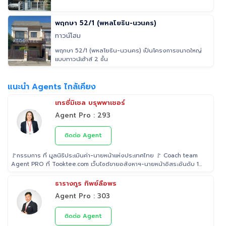
พฤกษา 52/1 (พหลโยธิน-นวนคร)
ทาวน์โฮม
พฤกษา 52/1 (พหลโยธิน-นวนคร) เป็นโครงการขนาดใหญ่
แบบทาวน์เฮ้าส์ 2 ชั้น
แนะนำ Agents ไกล้เคียง
เทรซี่มิเชล บรุพพาเชอร์
Agent Pro : 293
ติดต่อ Agent
🚩กรรมการ ที่ มูลนิธิประเมินค่า-นายหน้าแห่งประเทศไทย 🚩 Coach team
Agent PRO ที่ Tooktee.com เว็บไซต์ขายอสังหาฯ-นายหน้าอิสระอันดับ 1
ในไทย 🚩 เป็น Examiner ที่ สถาบันคุณวุฒิวิชาชีพ (องค์การมหาชน) ระดับ
5 🚩 เป็นวิทยากรบรรยาย "นายหน้า" อสังหาริมทรัพย์ ที่ โรงเรียนธุรกิจ
ธารางกูร ทิพย์ลือพร
อสังหาริมทรัพย์ไทย 🚩 Property Consultant ที่ Tooktee ขาย-ซื้อ บ้าน
Agent Pro : 303
มือสอง อสังหาริมทรัพย์ กรุงเทพและปริมณฑล 🚩 อนุกรรม ที่สมาคมนาย
หน้า อสังหาริมทรัพย์ 🚩 อดีต Sale นายหน้าอสังหาริมทรัพย์ ที่ RE/MAX
และ ERA
ติดต่อ Agent