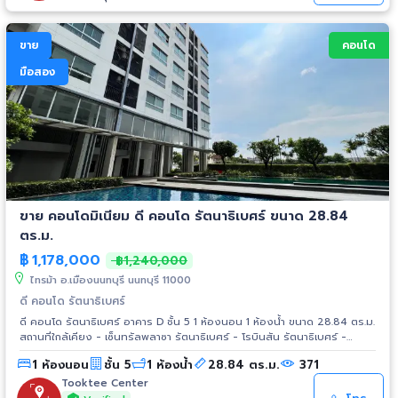
ขาย
คอนโด
มือสอง
ขาย คอนโดมิเนียม ดี คอนโด รัตนาธิเบศร์ ขนาด 28.84
ตร.ม.
฿
1,178,000
฿1,240,000
ไทรม้า อ.เมืองนนทบุรี นนทบุรี 11000
ดี คอนโด รัตนาธิเบศร์
ดี คอนโด รัตนาธิเบศร์ อาคาร D ชั้น 5 1 ห้องนอน 1 ห้องน้ำ ขนาด 28.84 ตร.ม.
สถานที่ใกล้เคียง - เซ็นทรัลพลาซา รัตนาธิเบศร์ - โรบินสัน รัตนาธิเบศร์ -
มหาวิทยาลัยเทคโนโลยีราชมงคลสุวรรณภูมิ วิทยาเขตนนทบุรี - โรงเรียน
1 ห้องนอน
ชั้น 5
1 ห้องน้ำ
28.84 ตร.ม.
371
นานาชาติเซนต์แอนดรูว์สสามัคคี - เซ็นทรัล ทาวน์ - เอสพลานาด - รพ.พระนั่ง
เกล้า - MRT ไทรม้า
Tooktee Center