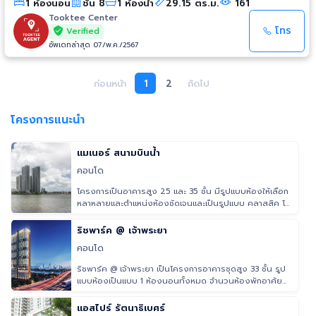
1 ห้องนอน
ชั้น 8
1 ห้องน้ำ
29.15 ตร.ม.
161
สถานที่ใกล้เคียง - เซ็นทรัล รัตนาธิเบศร์ - เอสพลานาด - เซ็นทรัล เวสต์เกต -
ศูนย์ราชการนนทบุรี - สถานีรถไฟฟ้าไทรม้า
Tooktee Center
โทร
Verified
อัพเดทล่าสุด 07/พ.ค./2567
ก่อนหน้า
1
2
ถัดไป
โครงการแนะนำ
แมเนอร์ สนามบินน้ำ
คอนโด
โครงการเป็นอาคารสูง 25 และ 35 ชั้น มีรูปแบบห้องให้เลือก
หลาหลายและตำแหน่งห้องชัดเจนและเป็นรูปแบบ คลาสสิค โค
โลเนียล พื้นที
ริชพาร์ค @ เจ้าพระยา
คอนโด
ริชพาร์ค @ เจ้าพระยา เป็นโครงการอาคารชุดสูง 33 ชั้น รูป
แบบห้องเป็นแบบ 1 ห้องนอนทั้งหมด จำนวนห้องพักอาศัย
663 ยูนิต 2 ร้
แอสไปร์ รัตนาธิเบศร์