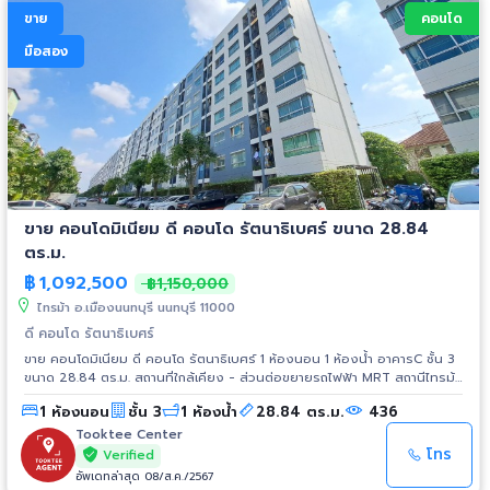
ขาย
คอนโด
มือสอง
ขาย คอนโดมิเนียม ดี คอนโด รัตนาธิเบศร์ ขนาด 28.84
ตร.ม.
฿
1,092,500
฿1,150,000
ไทรม้า อ.เมืองนนทบุรี นนทบุรี 11000
ดี คอนโด รัตนาธิเบศร์
ขาย คอนโดมิเนียม ดี คอนโด รัตนาธิเบศร์ 1 ห้องนอน 1 ห้องน้ำ อาคารC ชั้น 3
ขนาด 28.84 ตร.ม. สถานที่ใกล้เคียง - ส่วนต่อขยายรถไฟฟ้า MRT สถานีไทรม้า
- สะพานพระนั่งเกล้า - ห้างสรรพสินค้าเซ็นทรัล ทาวน์ - ห้างสรรพสินค้า เอส
1 ห้องนอน
ชั้น 3
1 ห้องน้ำ
28.84 ตร.ม.
436
พลานาด
Tooktee Center
โทร
Verified
อัพเดทล่าสุด 08/ส.ค./2567