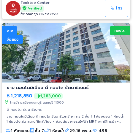
Tooktee Center
โทร
Verified
อัพเดทล่าสุด 08/ส.ค./2567
ขาย
คอนโด
มือสอง
ขาย คอนโดมิเนียม ดี คอนโด รัตนาธิเบศร์
฿
1,218,850
฿1,283,000
ไทรม้า อ.เมืองนนทบุรี นนทบุรี 11000
ดี คอนโด รัตนาธิเบศร์
ขาย คอนโดมิเนียม ดี คอนโด รัตนาธิเบศร์ อาคาร E ชั้น 7 1 ห้องนอน 1 ห้องน้ำ
1 ห้องนั่งเล่น สถานที่ใกล้เคียง - ส่วนต่อขยายรถไฟฟ้า MRT สถานีไทรม้า -
สะพานพระนั่งเกล้า - ห้างสรรพสินค้าเซ็นทรัล ทาวน์ - ห้างสรรพสินค้า เอสพลา
1 ห้องนอน
ชั้น 7
1 ห้องน้ำ
29.16 ตร.ม.
498
นาด