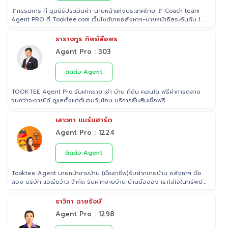
🚩กรรมการ ที่ มูลนิธิประเมินค่า-นายหน้าแห่งประเทศไทย 🚩 Coach team
Agent PRO ที่ Tooktee.com เว็บไซต์ขายอสังหาฯ-นายหน้าอิสระอันดับ 1
ในไทย 🚩 เป็น Examiner ที่ สถาบันคุณวุฒิวิชาชีพ (องค์การมหาชน) ระดับ
5 🚩 เป็นวิทยากรบรรยาย "นายหน้า" อสังหาริมทรัพย์ ที่ โรงเรียนธุรกิจ
ธารางกูร ทิพย์ลือพร
อสังหาริมทรัพย์ไทย 🚩 Property Consultant ที่ Tooktee ขาย-ซื้อ บ้าน
Agent Pro : 303
มือสอง อสังหาริมทรัพย์ กรุงเทพและปริมณฑล 🚩 อนุกรรม ที่สมาคมนาย
หน้า อสังหาริมทรัพย์ 🚩 อดีต Sale นายหน้าอสังหาริมทรัพย์ ที่ RE/MAX
และ ERA
ติดต่อ Agent
TOOKTEE Agent Pro รับฝากขาย เช่า บ้าน ที่ดิน คอนโด ฟรีค่าการตลาด
จนกว่าจะขายได้ ดูแลตั้งแต่ต้นจนวันโอน บริการยื่นสินเชื่อฟรี
เสาวภา แบร์นฮาร์ด
Agent Pro : 1224
ติดต่อ Agent
Tooktee Agent นายหน้าขายบ้าน (มืออาชีพ)รับฝากขายบ้าน อสังหาฯ มือ
สอง บริษัท แอเรียว้าว จำกัด รับฝากขายบ้าน บ้านมือสอง เราใส่ใจในทรัพย์
ที่ท่านฝากขาย เสมือนหนึ่งเป็นทรัพย์ของเราเอง พร้อมดูแลในทุกขั้นตอน
ตั้งแต่การประเมินราคา ถ่ายรูป/ทำการตลาด/โฆษณาผ่านสื่อต่างๆ/ เดินสิน
ธาวิกา ฉายรังษี
เชื่อ จนไปถึงขั้นตอนการโอนฯกรรมสิทธิ์ รับฝากขายเพื่อให้ลูกค้าขายบ้าน
Agent Pro : 1298
ขายที่ดิน และอสังหาริมทรัพย์ทุกประเภทได้ โดยทีมงานมืออาชีพ กว่า 2,000
ท่าน ที่มีประสบการณ์ด้านอสังหาริมทรัพย์ มากกว่า 25 ปี ครอบคลุมทั่วพื้นที่