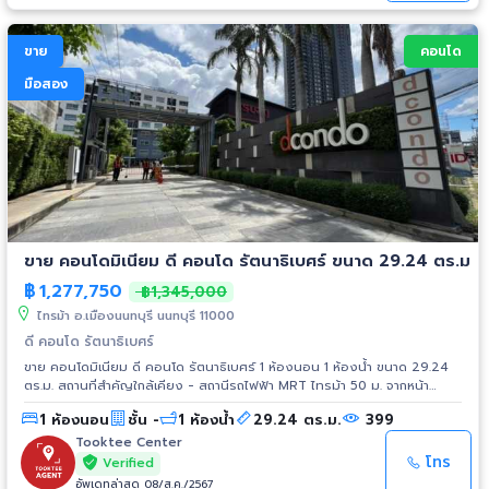
ขาย
คอนโด
มือสอง
ขาย คอนโดมิเนียม ดี คอนโด รัตนาธิเบศร์ ขนาด 29.24 ตร.ม
฿
1,277,750
฿1,345,000
ไทรม้า อ.เมืองนนทบุรี นนทบุรี 11000
ดี คอนโด รัตนาธิเบศร์
ขาย คอนโดมิเนียม ดี คอนโด รัตนาธิเบศร์ 1 ห้องนอน 1 ห้องน้ำ ขนาด 29.24
ตร.ม. สถานที่สำคัญใกล้เคียง - สถานีรถไฟฟ้า MRT ไทรม้า 50 ม. จากหน้า
โครงการ - สะพานพระนั่งเกล้า - ห้างสรรพสินค้าเซ็นทรัล รัตนาธิเบศร์, เซ็นทรัล
1 ห้องนอน
ชั้น -
1 ห้องน้ำ
29.24 ตร.ม.
399
เวสเกต - ห้างสรรพสินค้า เอสพลานาด - ศูนย์ราชการนนทบุรี - ห้างบิ๊กซี
รัตนาธิเบศร์ - เดอะมอลล์ งามวงศ์วาน - จุดขึ้นลงทางด่วน งามวงศ์วาน
Tooktee Center
โทร
Verified
อัพเดทล่าสุด 08/ส.ค./2567