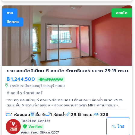
ขาย
คอนโด
มือสอง
ขาย คอนโดมิเนียม ดี คอนโด รัตนาธิเบศร์ ขนาด 29.15 ตร.ม.
฿
1,244,500
฿1,310,000
ไทรม้า อ.เมืองนนทบุรี นนทบุรี 11000
ดี คอนโด รัตนาธิเบศร์
ขาย คอนโดมิเนียม ดี คอนโด รัตนาธิเบศร์ 1 ห้องนอน 1 ห้องน้ำ ขนาด 29.15
ตร.ม. ชั้น 6 สถานที่ใกล้เคียง - ส่วนต่อขยายรถไฟฟ้า MRT สถานีไทรม้า -
สะพานพระนั่งเกล้า - ห้างสรรพสินค้าเซ็นทรัล ทาวน์ - ห้างสรรพสินค้า เอสพลา
1 ห้องนอน
ชั้น 6
1 ห้องน้ำ
29.15 ตร.ม.
328
นาด
Tooktee Center
โทร
Verified
อัพเดทล่าสุด 08/ส.ค./2567