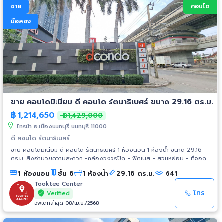
ขาย
คอนโด
มือสอง
ขาย คอนโดมิเนียม ดี คอนโด รัตนาธิเบศร์ ขนาด 29.16 ตร.ม.
฿
1,214,650
฿1,429,000
ไทรม้า อ.เมืองนนทบุรี นนทบุรี 11000
ดี คอนโด รัตนาธิเบศร์
ขาย คอนโดมิเนียม ดี คอนโด รัตนาธิเบศร์ 1 ห้องนอน 1 ห้องน้ำ ขนาด 29.16
ตร.ม. สิ่งอำนวยความสะดวก -กล้องวงจรปิด - ฟิตเนส - สวนหย่อม - ที่จอด
รถ - ระบบรักษาความปลอดภัย - สระว่ายน้ำ - ระบบอินเตอร์เน็ต สถานที่ใกล้
1 ห้องนอน
ชั้น 6
1 ห้องน้ำ
29.16 ตร.ม.
641
เคียง - MRT สถานีไทรม้า - ห้างสรรพสินค้าเซ็นทรัล ทาวน์
Tooktee Center
โทร
Verified
อัพเดทล่าสุด 08/เม.ย./2568