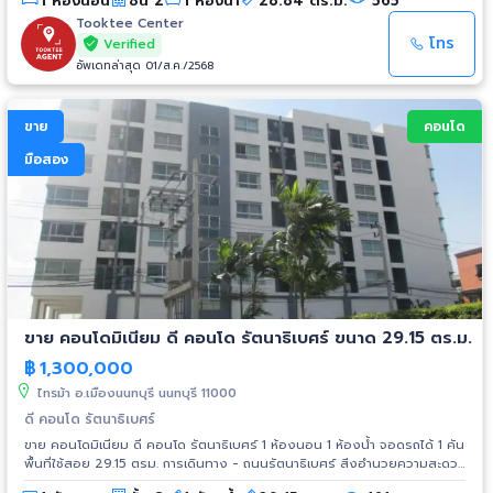
1 ห้องนอน
ชั้น 2
1 ห้องน้ำ
28.84 ตร.ม.
565
สพลานาด
Tooktee Center
โทร
Verified
อัพเดทล่าสุด 01/ส.ค./2568
ขาย
คอนโด
มือสอง
ขาย คอนโดมิเนียม ดี คอนโด รัตนาธิเบศร์ ขนาด 29.15 ตร.ม.
฿
1,300,000
ไทรม้า อ.เมืองนนทบุรี นนทบุรี 11000
ดี คอนโด รัตนาธิเบศร์
ขาย คอนโดมิเนียม ดี คอนโด รัตนาธิเบศร์ 1 ห้องนอน 1 ห้องน้ำ จอดรถได้ 1 คัน
พื้นที่ใช้สอย 29.15 ตรม. การเดินทาง - ถนนรัตนาธิเบศร์ สิ่งอำนวยความสะดวก
- การรักษาความปลอดภัย 24 ชั่วโมง - กล้องวงจรปิด - ฟิตเนส - สระว่ายน้ำ