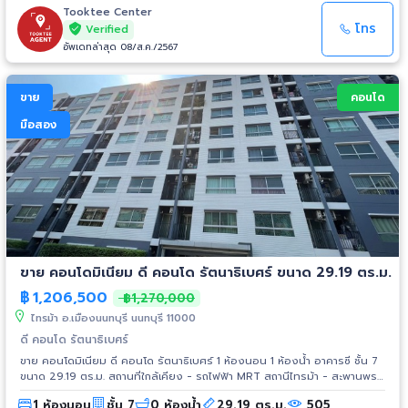
Tooktee Center
โทร
Verified
อัพเดทล่าสุด 08/ส.ค./2567
ขาย
คอนโด
มือสอง
ขาย คอนโดมิเนียม ดี คอนโด รัตนาธิเบศร์ ขนาด 29.19 ตร.ม.
฿
1,206,500
฿1,270,000
ไทรม้า อ.เมืองนนทบุรี นนทบุรี 11000
ดี คอนโด รัตนาธิเบศร์
ขาย คอนโดมิเนียม ดี คอนโด รัตนาธิเบศร์ 1 ห้องนอน 1 ห้องน้ำ อาคารซี ชั้น 7
ขนาด 29.19 ตร.ม. สถานที่ใกล้เคียง - รถไฟฟ้า MRT สถานีไทรม้า - สะพานพระ
นั่งเกล้า - ห้างสรรพสินค้าเซ็นทรัล ทาวน์ - ห้างสรรพสินค้า เอสพลานาด
1 ห้องนอน
ชั้น 7
0 ห้องน้ำ
29.19 ตร.ม.
505