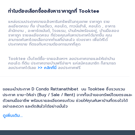
ทำไมต้องเลือกซื้ออสังหาราคาถูกที่ Tooktee
แหล่งรวมประกาศขายอสังหาริมทรัพย์ในกรุงเทพ ราคาถูก ราย
ละเอียดครบ ทั้ง บ้านเดี่ยว, คอนโด, ทาวน์เฮ้าส์, คอนโด , อาคาร
สำนักงาน , อะพาร์ตเม้นต์, โรงแรม, บ้านใหม่พร้อมอยู่, บ้านมือสอง
ราคาถูก รายละเอียดครบ ที่ช่วยคุณค้นหาประกาศได้มากขึ้น คุณ
สามารถค้นหาโดยเลือกจากทำเลที่น่าสนใจ ช่วงราคา เพื่อให้ได้
ประกาศขาย ที่ตรงกับความต้องการมากที่สุด
Tooktee เว็บไซต์ซื้อ-ขายอสังหาฯ ลงประกาศขายและให้เช่าบ้าน
คอนโด ที่ดิน ประกาศขายบ้านฟรีง่ายๆ แค่สมัครสมาชิก ก็สามารถ
ลงประกาศได้เลย
>> คลิกที่นี่
ลงประกาศฟรี
ขอแนะนำประกาศ D Condo Rattanathibet บน Tooktee ซึ่งรวบรวม
ประกาศ ขาย–ให้เช่า (Buy / Sale / Rent) จากทั้งเจ้าของทรัพย์โดยตรงและ
ตัวแทนมืออาชีพ พร้อมรายละเอียดครบถ้วน ช่วยให้คุณค้นหาบ้านที่ตรงใจได้
อย่างสะดวก และตัดสินใจได้อย่างมั่นใจ
ดูเพิ่มเติม...