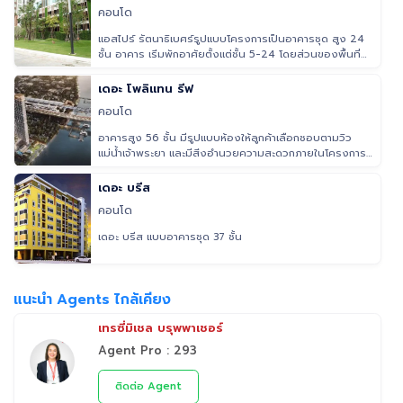
คอนโด
แอสไปร์ รัตนาธิเบศร์รูปแบบโครงการเป็นอาคารชุด สูง 24
ชั้น อาคาร เริ่มพักอาศัยตั้งแต่ชั้น 5-24 โดยส่วนของพื้นที่
ส่วนกลางแ
เดอะ โพลิแทน รีฟ
คอนโด
อาคารสูง 56 ชั้น มีรูปแบบห้องให้ลูกค้าเลือกชอบตามวิว
แม่น้ำเจ้าพระยา และมีสิ่งอำนวยความสะดวกภายในโครงการ
ครบครัน ออกแบบสิ่
เดอะ บรีส
คอนโด
เดอะ บรีส แบบอาคารชุด 37 ชั้น
แนะนำ Agents ไกล้เคียง
เทรซี่มิเชล บรุพพาเชอร์
Agent Pro : 293
ติดต่อ Agent