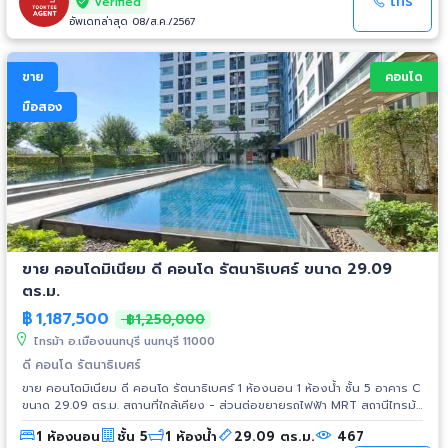
โทร
Verified
อัพเดทล่าสุด 08/ส.ค./2567
ขาย
คอนโด
มือสอง
ขาย คอนโดมิเนียม ดี คอนโด รัตนาธิเบศร์ ขนาด 29.09
ตร.ม.
฿
1,187,500
฿1,250,000
ไทรม้า อ.เมืองนนทบุรี นนทบุรี 11000
ดี คอนโด รัตนาธิเบศร์
ขาย คอนโดมิเนียม ดี คอนโด รัตนาธิเบศร์ 1 ห้องนอน 1 ห้องน้ำ ชั้น 5 อาคาร C
ขนาด 29.09 ตร.ม. สถานที่ใกล้เคียง - ส่วนต่อขยายรถไฟฟ้า MRT สถานีไทรม้า
- สะพานพระนั่งเกล้า - ห้างสรรพสินค้าเซ็นทรัล ทาวน์ - ห้างสรรพสินค้า เอส
1 ห้องนอน
ชั้น 5
1 ห้องน้ำ
29.09 ตร.ม.
467
พลานาด