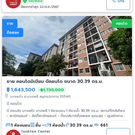
โทร
Verified
อัพเดทล่าสุด 22/ส.ค./2567
ขาย
คอนโด
มือสอง
ขาย คอนโดมิเนียม บีคอนโด ขนาด 30.39 ตร.ม.
฿
1,643,500
฿1,730,000
บางแก้ว อ.บางพลี สมุทรปราการ 10540
บี คอนโด
บี คอนโด บางแก้ว บางพลี 1 ห้องนอน 1 ห้องน้ำ 30.39 ตร.ม. สถานที่ใกล้เคียง
- พาร์คแลนด์ - ลัคกี้พาร์คแลนด์ - ท็อปส์มาร์เก็ตเพลส อุดมสุข - ศูนย์กลาง
ผลไม้เอ็นพี - ท็อปส์ซุปเปอร์มาร์เก็ต - โรงเรียนประชาคมนานาชาติ - เอแอนด์
1 ห้องนอน
ชั้น -
1 ห้องน้ำ
30.39 ตร.ม.
661
ดับบลิว - โรงเรียนสุทธิบงกช - โรงเรียนประชาคมนานาชาติ
Tooktee Center