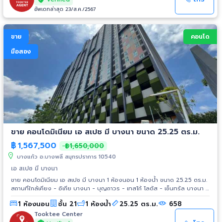
อัพเดทล่าสุด 23/ส.ค./2567
ขาย
คอนโด
มือสอง
ขาย คอนโดมิเนียม เอ สเปช มี บางนา ขนาด 25.25 ตร.ม.
฿
1,567,500
฿1,650,000
บางแก้ว อ.บางพลี สมุทรปราการ 10540
เอ สเปซ มี บางนา
ขาย คอนโดมิเนียม เอ สเปช มี บางนา 1 ห้องนอน 1 ห้องน้ำ ขนาด 25.25 ตร.ม.
สถานที่ใกล้เคียง - อิเกีย บางนา - บุญถาวร - เทสโก้ โลตัส - เซ็นทรัล บางนา -
ซีคอนสแควร์ - พาราไดซ์ พาร์ค - ไบเทค บางนา การเดินทาง - ถ.บางนา-ตราด
1 ห้องนอน
ชั้น 21
1 ห้องน้ำ
25.25 ตร.ม.
658
- ถนนวงแหวนกาญจนาภิเษก - ทางด่วนบางนา-ตราด
Tooktee Center