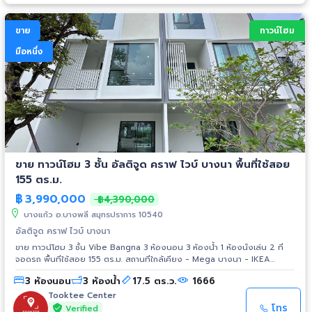
ขาย
ทาวน์โฮม
มือหนึ่ง
ขาย ทาวน์โฮม 3 ชั้น อัลติจูด คราฟ ไวบ์ บางนา พื้นที่ใช้สอย
155 ตร.ม.
฿
3,990,000
฿4,390,000
บางแก้ว อ.บางพลี สมุทรปราการ 10540
อัลติจูด คราฟ ไวบ์ บางนา
ขาย ทาวน์โฮม 3 ชั้น Vibe Bangna 3 ห้องนอน 3 ห้องน้ำ 1 ห้องนั่งเล่น 2 ที่
จอดรถ พื้นที่ใช้สอย 155 ตร.ม. สถานที่ใกล้เคียง - Mega บางนา - IKEA
บางนา - Makro - Big C - รร.สารสาสน์วิเทศสุวรรณภูมิ - Concordian
3 ห้องนอน
3 ห้องน้ำ
17.5 ตร.ว.
1666
International School - รพ.สินแพทย์ เทพารักษ์ - รพ.พริ้นซ์ สุวรรณภูมิ
Tooktee Center
โทร
Verified