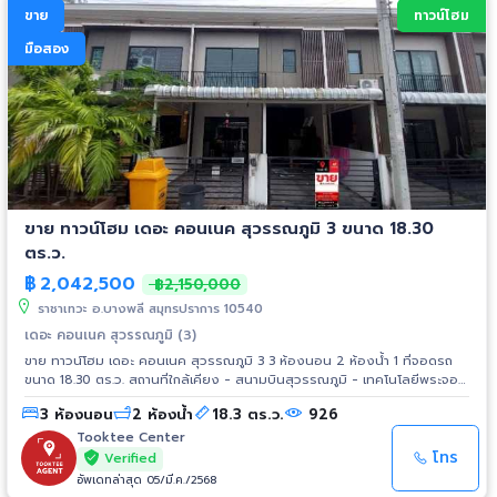
ขาย
ทาวน์โฮม
มือสอง
ขาย ทาวน์โฮม เดอะ คอนเนค สุวรรณภูมิ 3 ขนาด 18.30
ตร.ว.
฿
2,042,500
฿2,150,000
ราชาเทวะ อ.บางพลี สมุทรปราการ 10540
เดอะ คอนเนค สุวรรณภูมิ (3)
ขาย ทาวน์โฮม เดอะ คอนเนค สุวรรณภูมิ 3 3 ห้องนอน 2 ห้องน้ำ 1 ที่จอดรถ
ขนาด 18.30 ตร.ว. สถานที่ใกล้เคียง - สนามบินสุวรรณภูมิ - เทคโนโลยีพระจอม
เกล้าฯ ลาดกระบัง - เดอะพาซิโอ มอลล์ ลาดกระบัง - ม.รามคำแหง บางนา -
3 ห้องนอน
2 ห้องน้ำ
18.3 ตร.ว.
926
รพ.จุฬารัตน์ 1 - เมกา บางนา - ถ.กิ่งแก้ว - ถ.อ่อนนุช (สุขุมวิท 77) - ถ.วงแหวน
รอบนอกตะวันออก - ถ.พระราม 9 - มอเตอร์เวย์
Tooktee Center
โทร
Verified
อัพเดทล่าสุด 05/มี.ค./2568