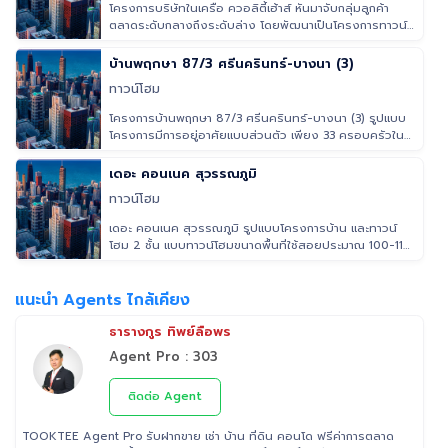
โครงการบริษัทในเครือ ควอลิตี้เฮ้าส์ หันมาจับกลุ่มลูกค้า
ตลาดระดับกลางถึงระดับล่าง โดยพัฒนาเป็นโครงการทาวน์
เฮ้าส์ 2 ชั้นระ
บ้านพฤกษา 87/3 ศรีนครินทร์-บางนา (3)
ทาวน์โฮม
โครงการบ้านพฤกษา 87/3 ศรีนครินทร์-บางนา (3) รูปแบบ
โครงการมีการอยู่อาศัยแบบส่วนตัว เพียง 33 ครอบครัวใน
โครงการ ด้วยการออกแ
เดอะ คอนเนค สุวรรณภูมิ
ทาวน์โฮม
เดอะ คอนเนค สุวรรณภูมิ รูปแบบโครงการบ้าน และทาวน์
โฮม 2 ชั้น แบบทาวน์โฮมขนาดพื้นที่ใช้สอยประมาณ 100-119
ตารางเมตร
แนะนำ Agents ไกล้เคียง
ธารางกูร ทิพย์ลือพร
Agent Pro : 303
ติดต่อ Agent
TOOKTEE Agent Pro รับฝากขาย เช่า บ้าน ที่ดิน คอนโด ฟรีค่าการตลาด