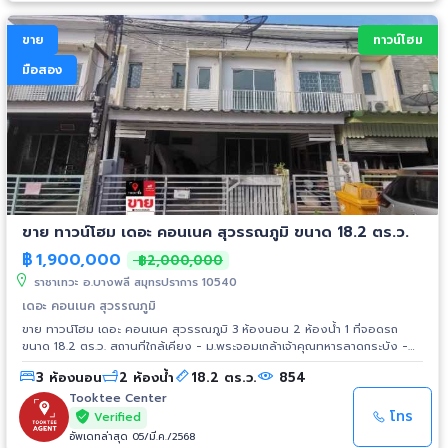
ขาย
ทาวน์โฮม
มือสอง
ขาย ทาวน์โฮม เดอะ คอนเนค สุวรรณภูมิ ขนาด 18.2 ตร.ว.
฿
1,900,000
฿2,000,000
ราชาเทวะ อ.บางพลี สมุทรปราการ 10540
เดอะ คอนเนค สุวรรณภูมิ
ขาย ทาวน์โฮม เดอะ คอนเนค สุวรรณภูมิ 3 ห้องนอน 2 ห้องน้ำ 1 ที่จอดรถ
ขนาด 18.2 ตร.ว. สถานที่ใกล้เคียง - ม.พระจอมเกล้าเจ้าคุณทหารลาดกระบัง -
ม.หัวเฉียวเฉลิมพระเกียรติ - ม.รามคำแหง วิทยาเขตบางนา2 - ห้างสรรพสินค้า
3 ห้องนอน
2 ห้องน้ำ
18.2 ตร.ว.
854
- โฮมโปร - เมกะ บางนา - เซ็นทรัล บางนา - บิ๊กซี บางนา - สนามบิน
สุวรรณภูมิ
Tooktee Center
โทร
Verified
อัพเดทล่าสุด 05/มี.ค./2568