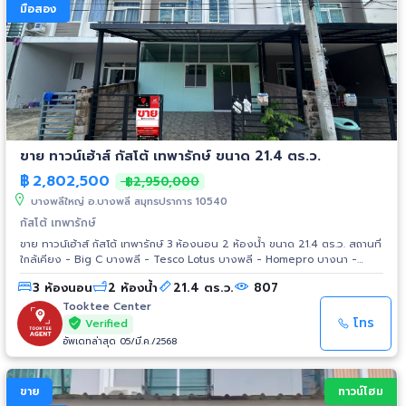
มือสอง
ขาย ทาวน์เฮ้าส์ กัสโต้ เทพารักษ์ ขนาด 21.4 ตร.ว.
฿
2,802,500
฿2,950,000
บางพลีใหญ่ อ.บางพลี สมุทรปราการ 10540
กัสโต้ เทพารักษ์
ขาย ทาวน์เฮ้าส์ กัสโต้ เทพารักษ์ 3 ห้องนอน 2 ห้องน้ำ ขนาด 21.4 ตร.ว. สถานที่
ใกล้เคียง - Big C บางพลี - Tesco Lotus บางพลี - Homepro บางนา -
Tops Supermarket - Mega Bangna - Big C ศรีนครินทร์ - Central
3 ห้องนอน
2 ห้องน้ำ
21.4 ตร.ว.
807
บางนา - โรงพยาบาลบางนา 5 - โรงพยาบาลบางพลี
Tooktee Center
โทร
Verified
อัพเดทล่าสุด 05/มี.ค./2568
ขาย
ทาวน์โฮม