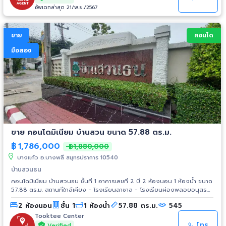
อัพเดทล่าสุด 21/พ.ย./2567
ขาย
คอนโด
มือสอง
ขาย คอนโดมิเนียม บ้านสวน ขนาด 57.88 ตร.ม.
฿
1,786,000
฿1,880,000
บางแก้ว อ.บางพลี สมุทรปราการ 10540
บ้านสวนธน
คอนโดมิเนียม บ้านสวนธน ชั้นที่ 1 อาคารเลขที่ 2 บี 2 ห้องนอน 1 ห้องน้ำ ขนาด
57.88 ตร.ม. สถานที่ใกล้เคียง - โรงเรียนลาซาล - โรงเรียนผ่องพลอยอนุสรณ์
- ห้างสรรพสินค้าเซ็นทรัลพลาซา (บางนา)
2 ห้องนอน
ชั้น 1
1 ห้องน้ำ
57.88 ตร.ม.
545
Tooktee Center
โทร
Verified