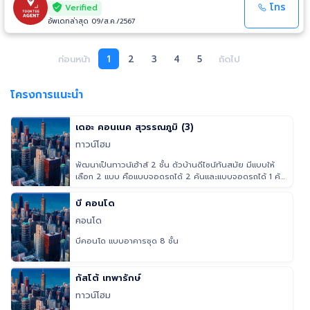
โทร
Verified
อัพเดทล่าสุด 09/ส.ค./2567
ก่อนหน้า
1
2
3
4
5
ถัดไป
โครงการแนะนำ
เดอะ คอนเนค สุวรรณภูมิ (3)
ทาวน์โฮม
พัฒนาเป็นทาวน์เฮ้าส์ 2 ชั้น ตัวบ้านดีไซน์ทันสมัย มีแบบให้
เลือก 2 แบบ คือแบบจอดรถได้ 2 คันและแบบจอดรถได้ 1 คัน
ทำให้บ้านโ
บี คอนโด
คอนโด
บีคอนโด แบบอาคารชุด 8 ชั้น
กัสโต้ เทพารักษ์
ทาวน์โฮม