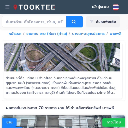
เข้าสู่ระบบ
ค้นหาเพิ่มเติม
หน้าแรก
รายการ ขาย ให้เช่า (ทำเล)
บางนา-สมุทรปราการ
บางพลี
ตำแหน่งที่ตั้ง : ทำเล H ทำเลฝั่งตะวันออกเฉียงใต้ของกรุงเทพฯ ตั้งแต่ถนน
สุขุมวิท 101/1 (วชิรธรรมสาธิต) เชื่อมต่อพื้นที่จังหวัดสมุทรปราการโดยเส้น
ถนนพระเทพรัตน (ถนนบางนา-ตราด) ที่เป็นเส้นถนนเส้นหลักเพื่อใช้เชื่อมต่อสู่
ภาคตะวันออก (ฉะเชิงเทรา, ชลบุรี) ด้านทิศใต้ของพื้นที่จรดกับอ่าวไทย (พื้นที่
ทางทะเล) ซึ่งใช้เส้นถนนสุขุมวิทเป็นถนนเส้นหลักในการสัญจร
ผลการค้นหาประกาศ 70 รายการ ขาย ให้เช่า อสังหาริมทรัพย์ บางพลี
ขาย
ทาวน์โฮม