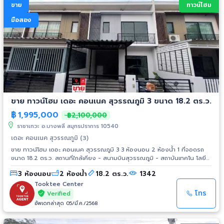
ขาย
ทาวน์โฮม
มือสอง
ขาย ทาวน์โฮม เดอะ คอนเนค สุวรรณภูมิ 3 ขนาด 18.2 ตร.ว.
฿
1,995,000
฿2,100,000
ราชาเทวะ อ.บางพลี สมุทรปราการ 10540
เดอะ คอนเนค สุวรรณภูมิ (3)
ขาย ทาวน์โฮม เดอะ คอนเนค สุวรรณภูมิ 3 3 ห้องนอน 2 ห้องน้ำ 1 ที่จอดรถ
ขนาด 18.2 ตร.ว. สถานที่ใกล้เคียง - สนามบินสุวรรณภูมิ - สถาบันเทคโน โลยี
พระจอมเกล้าฯ ลาดกระบัง - เดอะพาซิโอ มอลล์ ลาดกระบัง - ม.รามคำแหง
3 ห้องนอน
2 ห้องน้ำ
18.2 ตร.ว.
1342
บางนา - รพ.จุฬารัตน์ 1 - เมกา บางนา
Tooktee Center
โทร
Verified
อัพเดทล่าสุด 05/มี.ค./2568