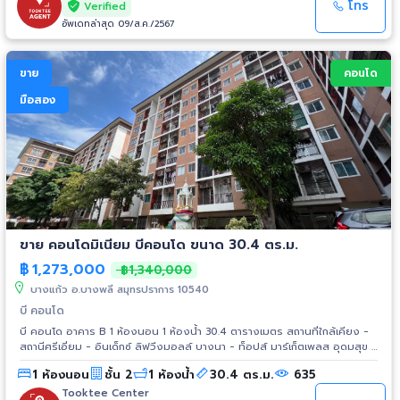
โทร
Verified
อัพเดทล่าสุด 09/ส.ค./2567
ขาย
คอนโด
มือสอง
ขาย คอนโดมิเนียม บีคอนโด ขนาด 30.4 ตร.ม.
฿
1,273,000
฿1,340,000
บางแก้ว อ.บางพลี สมุทรปราการ 10540
บี คอนโด
บี คอนโด อาคาร B 1 ห้องนอน 1 ห้องน้ำ 30.4 ตารางเมตร สถานที่ใกล้เคียง -
สถานีศรีเอี่ยม - อินเด็กซ์ ลิฟวิ่งมอลล์ บางนา - ท็อปส์ มาร์เก็ตเพลส อุดมสุข -
โรงเรียนบ้านหนองบอน (นัยนานนท์อนุสรณ์) - โรงเรียนวัดตะกล่ำ - โรงเรียน
1 ห้องนอน
ชั้น 2
1 ห้องน้ำ
30.4 ตร.ม.
635
ศรีเอี่ยมอนุสรณ์ - โรงเรียนประชาคมนานาชาติ - โรงพยาบาลศิครินทร์
Tooktee Center